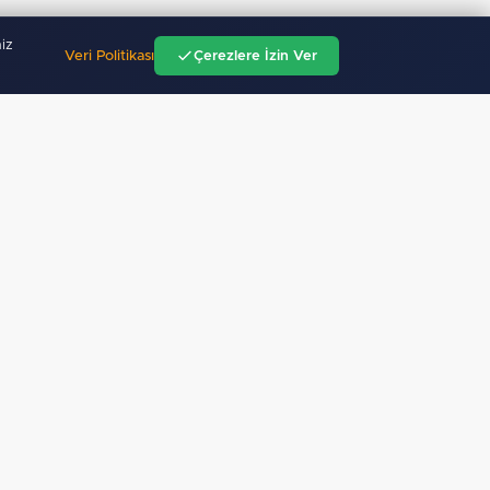
iz
Veri Politikası
Çerezlere İzin Ver
"