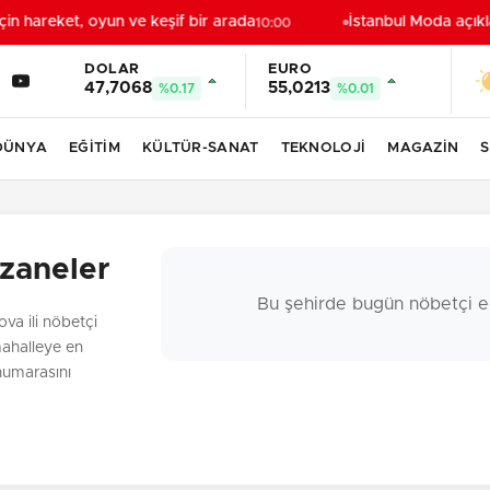
çin hareket, oyun ve keşif bir arada
İstanbul Moda açıklar
10:00
DOLAR
EURO
47,7068
55,0213
%0.17
%0.01
DÜNYA
EĞİTİM
KÜLTÜR-SANAT
TEKNOLOJİ
MAGAZİN
S
zaneler
Bu şehirde bugün nöbetçi e
ova ili nöbetçi
mahalleye en
 numarasını