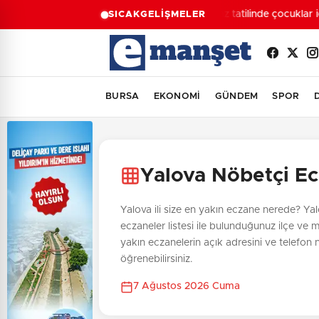
Yaz tatilinde çocuklar i
SICAK
GELİŞMELER
BURSA
EKONOMİ
GÜNDEM
SPOR
Yalova Nöbetçi Ec
Yalova ili size en yakın eczane nerede? Yal
eczaneler listesi ile bulunduğunuz ilçe ve 
yakın eczanelerin açık adresini ve telefon
öğrenebilirsiniz.
7 Ağustos 2026 Cuma