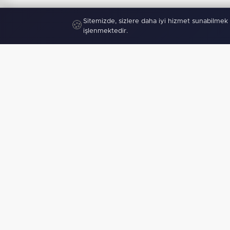
Sitemizde, sizlere daha iyi hizmet sunabilmek 
🍪
işlenmektedir.
"
Mobil U
haberden 