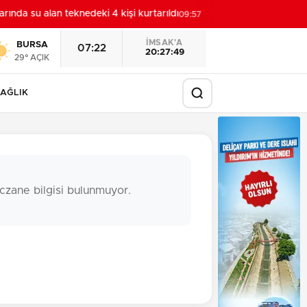
ında su alan teknedeki 4 kişi kurtarıldı
Hupalupa'yla ye
09:57
İMSAK'A
BURSA
07:22
20:27:48
29° AÇIK
AĞLIK
czane bilgisi bulunmuyor.