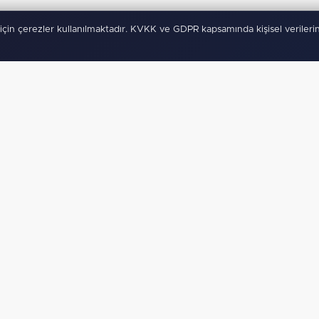
için çerezler kullanılmaktadır. KVKK ve GDPR kapsamında kişisel verilerin
ygulamamız Yayında!
Binlerce
anında haberdar ol, ilgi alanına