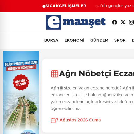
Konya’da gençler yaz ok
SICAK
GELİŞMELER
BURSA
EKONOMİ
GÜNDEM
SPOR
Ağrı Nöbetçi Ecza
Ağrı ili size en yakın eczane nerede? Ağrı i
eczaneler listesi ile bulunduğunuz ilçe ve 
yakın eczanelerin açık adresini ve telefon
öğrenebilirsiniz.
7 Ağustos 2026 Cuma