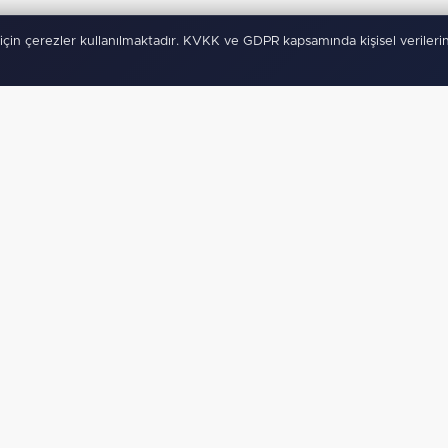
için çerezler kullanılmaktadır. KVKK ve GDPR kapsamında kişisel verilerin
ygulamamız Yayında!
Binlerce
anında haberdar ol, ilgi alanına