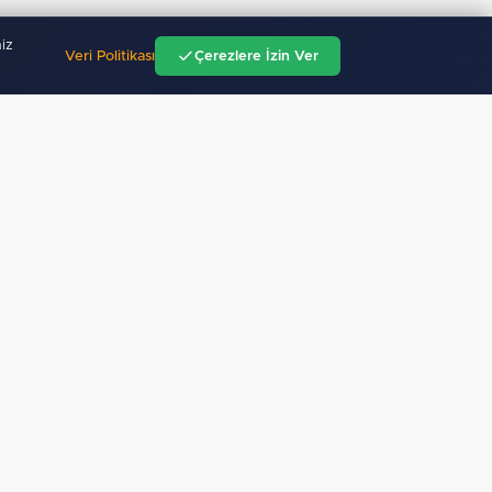
iz
Veri Politikası
Çerezlere İzin Ver
"