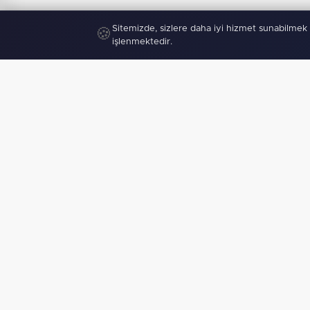
Sitemizde, sizlere daha iyi hizmet sunabilmek 
🍪
işlenmektedir.
"
Mobil U
haberden 