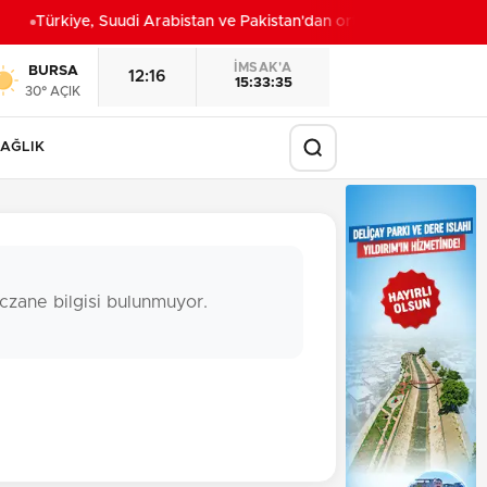
Türkiye, Suudi Arabistan ve Pakistan'dan ortak savunma anlaş
İMSAK'A
BURSA
12:16
15:33:34
30° AÇIK
AĞLIK
czane bilgisi bulunmuyor.