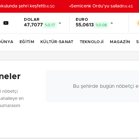
ulunda şehri keşfetti
Semicenk Ordu’yu salladı
14:50
14:45
DOLAR
EURO
47,7077
55,0613
%0.17
%0.08
DÜNYA
EĞİTİM
KÜLTÜR-SANAT
TEKNOLOJİ
MAGAZİN
S
neler
Bu şehirde bugün nöbetçi e
li nöbetçi
mahalleye en
 numarasını