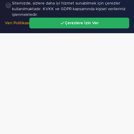
Sitemizde, sizlere daha iyi hizmet sunabilmek için çerezler
🍪
kullanılmaktadır. KVKK ve GDPR kapsamında kişisel verileriniz
işlenmektedir.
Veri Politikası
Çerezlere İzin Ver
Ana Sayfa
Gündem
Ara
Menü