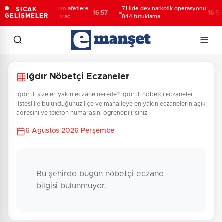
Bursa Büyükşehir'den afetlere
71 ilde dev narkotik operasyonu:
SICAK
16:57
16:51
GELİŞMELER
hazır iki yeni mobil araç
844 tutuklama
Iğdır Nöbetçi Eczaneler
Iğdır ili size en yakın eczane nerede? Iğdır ili nöbetçi eczaneler
listesi ile bulunduğunuz ilçe ve mahalleye en yakın eczanelerin açık
adresini ve telefon numarasını öğrenebilirsiniz.
6 Ağustos 2026 Perşembe
Bu şehirde bugün nöbetçi eczane
bilgisi bulunmuyor.