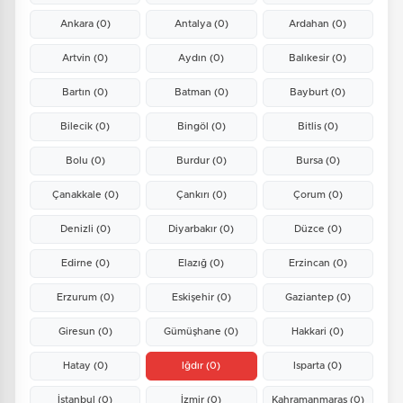
Ankara
(0)
Antalya
(0)
Ardahan
(0)
Artvin
(0)
Aydın
(0)
Balıkesir
(0)
Bartın
(0)
Batman
(0)
Bayburt
(0)
Bilecik
(0)
Bingöl
(0)
Bitlis
(0)
Bolu
(0)
Burdur
(0)
Bursa
(0)
Çanakkale
(0)
Çankırı
(0)
Çorum
(0)
Denizli
(0)
Diyarbakır
(0)
Düzce
(0)
Edirne
(0)
Elazığ
(0)
Erzincan
(0)
Erzurum
(0)
Eskişehir
(0)
Gaziantep
(0)
Giresun
(0)
Gümüşhane
(0)
Hakkari
(0)
Hatay
(0)
Iğdır
(0)
Isparta
(0)
İstanbul
(0)
İzmir
(0)
Kahramanmaraş
(0)