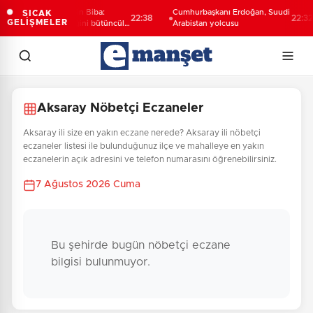
Başkan Vekili Şahin Biba:
Cumhurbaşkanı Erdoğan, Suudi
SICAK
22:38
22:32
GELİŞMELER
Bursa'nın geleceğini bütüncül
Arabistan yolcusu
anlayışla planlıyoruz
Aksaray Nöbetçi Eczaneler
Aksaray ili size en yakın eczane nerede? Aksaray ili nöbetçi
eczaneler listesi ile bulunduğunuz ilçe ve mahalleye en yakın
eczanelerin açık adresini ve telefon numarasını öğrenebilirsiniz.
7 Ağustos 2026 Cuma
Bu şehirde bugün nöbetçi eczane
bilgisi bulunmuyor.