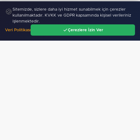
Sitemizde, sizlere daha iyi hizmet sunabilmek için çerezler
🍪
kullanılmaktadır. KVKK ve GDPR kapsamında kişisel verileriniz
işlenmektedir.
Veri Politikası
Çerezlere İzin Ver
Ana Sayfa
Gündem
Ara
Menü