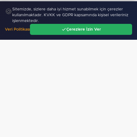
Sitemizde, sizlere daha iyi hizmet sunabilmek için çerezler
🍪
kullanılmaktadır. KVKK ve GDPR kapsamında kişisel verileriniz
işlenmektedir.
Veri Politikası
Çerezlere İzin Ver
Ana Sayfa
Gündem
Ara
Menü