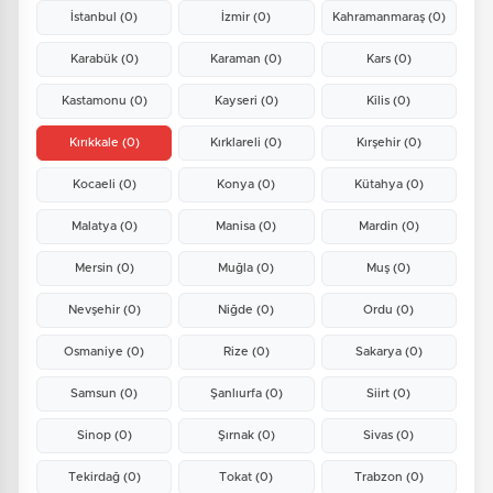
İstanbul
(0)
İzmir
(0)
Kahramanmaraş
(0)
Karabük
(0)
Karaman
(0)
Kars
(0)
Kastamonu
(0)
Kayseri
(0)
Kilis
(0)
Kırıkkale
(0)
Kırklareli
(0)
Kırşehir
(0)
Kocaeli
(0)
Konya
(0)
Kütahya
(0)
Malatya
(0)
Manisa
(0)
Mardin
(0)
Mersin
(0)
Muğla
(0)
Muş
(0)
Nevşehir
(0)
Niğde
(0)
Ordu
(0)
Osmaniye
(0)
Rize
(0)
Sakarya
(0)
Samsun
(0)
Şanlıurfa
(0)
Siirt
(0)
Sinop
(0)
Şırnak
(0)
Sivas
(0)
Tekirdağ
(0)
Tokat
(0)
Trabzon
(0)