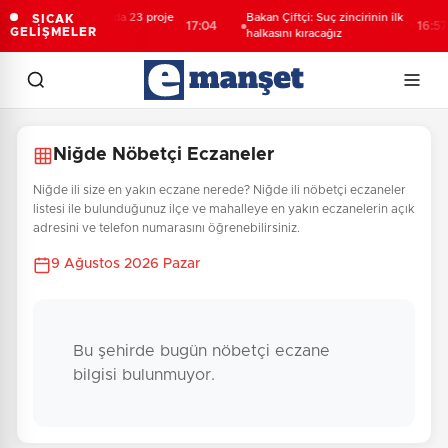
Dijital Türk Lirası’nda 23 proje
Bakan Çiftçi: Suç zincirinin ilk
SICAK
17:04
16:57
GELİŞMELER
üçüncü faza geçti
halkasını kıracağız
Niğde Nöbetçi Eczaneler
Niğde ili size en yakın eczane nerede? Niğde ili nöbetçi eczaneler
listesi ile bulunduğunuz ilçe ve mahalleye en yakın eczanelerin açık
adresini ve telefon numarasını öğrenebilirsiniz.
9 Ağustos 2026 Pazar
Bu şehirde bugün nöbetçi eczane
bilgisi bulunmuyor.