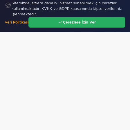
Sitemizde, sizlere daha iyi hizmet sunabilmek için çerezler
🍪
kullanılmaktadır. KVKK ve GDPR kapsamında kişisel verileriniz
işlenmektedir.
Veri Politikası
Çerezlere İzin Ver
Ana Sayfa
Gündem
Ara
Menü