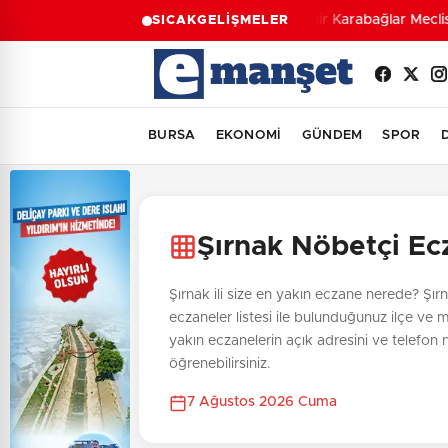
İzmir Karabağlar Meclisi
SICAK
GELİŞMELER
BURSA
EKONOMİ
GÜNDEM
SPOR
Şırnak Nöbetçi Ec
Şırnak ili size en yakın eczane nerede? Şırn
eczaneler listesi ile bulunduğunuz ilçe ve 
yakın eczanelerin açık adresini ve telefon
öğrenebilirsiniz.
7 Ağustos 2026 Cuma