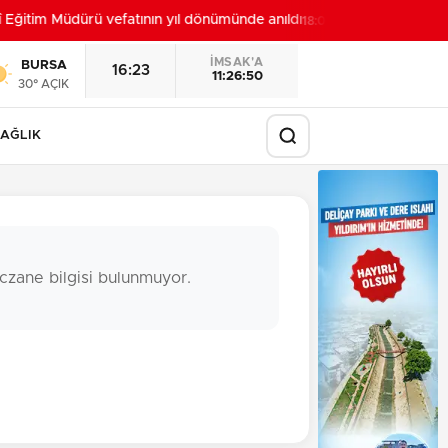
î Eğitim Müdürü vefatının yıl dönümünde anıldı
İzmit'te 3 
18:00
İMSAK'A
BURSA
16:23
11:26:49
30° AÇIK
AĞLIK
czane bilgisi bulunmuyor.