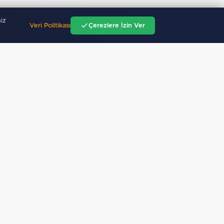
iz
Veri Politikası
Çerezlere İzin Ver
"