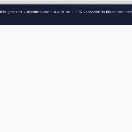
için çerezler kullanılmaktadır. KVKK ve GDPR kapsamında kişisel verilerin
ygulamamız Yayında!
Binlerce
anında haberdar ol, ilgi alanına