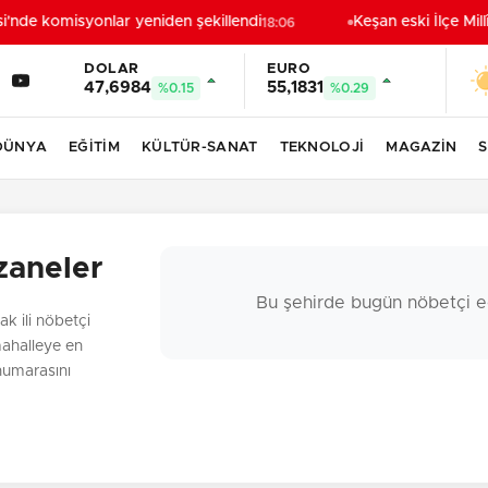
'nde komisyonlar yeniden şekillendi
Keşan eski İlçe Mill
18:06
DOLAR
EURO
47,6984
55,1831
%0.15
%0.29
DÜNYA
EĞİTİM
KÜLTÜR-SANAT
TEKNOLOJİ
MAGAZİN
S
zaneler
Bu şehirde bugün nöbetçi e
ak ili nöbetçi
mahalleye en
 numarasını