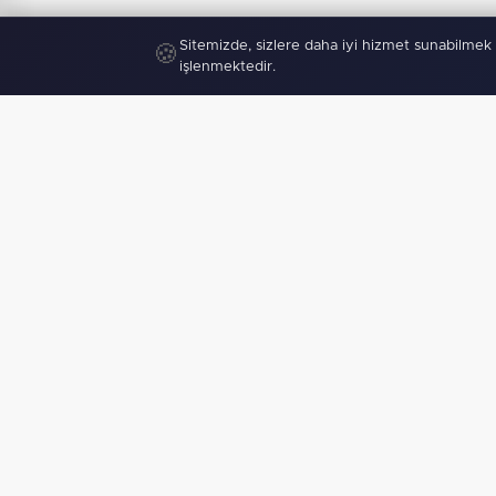
Sitemizde, sizlere daha iyi hizmet sunabilmek 
🍪
işlenmektedir.
"
Mobil U
haberden 