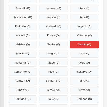
Karabük
(0)
Karaman
(0)
Kars
(0)
Kastamonu
(0)
Kayseri
(0)
Kilis
(0)
Kırıkkale
(0)
Kırklareli
(0)
Kırşehir
(0)
Kocaeli
(0)
Konya
(0)
Kütahya
(0)
Malatya
(0)
Manisa
(0)
Mardin
(0)
Mersin
(0)
Muğla
(0)
Muş
(0)
Nevşehir
(0)
Niğde
(0)
Ordu
(0)
Osmaniye
(0)
Rize
(0)
Sakarya
(0)
Samsun
(0)
Şanlıurfa
(0)
Siirt
(0)
Sinop
(0)
Şırnak
(0)
Sivas
(0)
Tekirdağ
(0)
Tokat
(0)
Trabzon
(0)