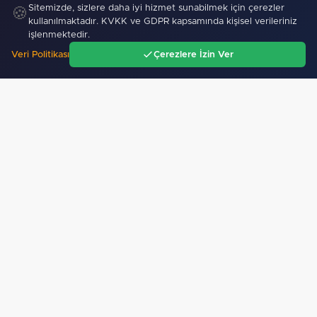
Sitemizde, sizlere daha iyi hizmet sunabilmek için çerezler
🍪
kullanılmaktadır. KVKK ve GDPR kapsamında kişisel verileriniz
işlenmektedir.
Veri Politikası
Çerezlere İzin Ver
Ana Sayfa
Gündem
Ara
Menü