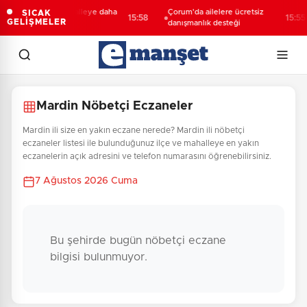
Sakarya’da 3 mahalleye daha
Çorum'da ailelere ücretsiz
SICAK
15:58
15:55
GELİŞMELER
sportif yatırım
danışmanlık desteği
Mardin Nöbetçi Eczaneler
Mardin ili size en yakın eczane nerede? Mardin ili nöbetçi
eczaneler listesi ile bulunduğunuz ilçe ve mahalleye en yakın
eczanelerin açık adresini ve telefon numarasını öğrenebilirsiniz.
7 Ağustos 2026 Cuma
Bu şehirde bugün nöbetçi eczane
bilgisi bulunmuyor.