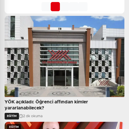
YÖK açıkladı: Öğrenci affından kimler
yararlanabilecek?
2 dk okuma
EĞİTİM
EĞİTİM