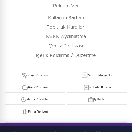
Reklam Ver
Kullanım Şartları
Topluluk Kuralları
KVKK Aydınlatma
Çerez Politikası
İçerik Kaldırma / Düzeltme
Köşe Yazarları
Gazete Manşetleri
Hava Durumu
Nöbetçi Eczane
Namaz Vakitleri
İş İlanları
Firma Rehberi
© Copyright 2026 E-Manşet Tüm Hakları Saklıdır
Kullanım Şartları
KVKK