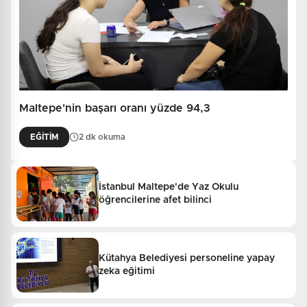
Maltepe'nin başarı oranı yüzde 94,3
EĞİTİM
2 dk okuma
İstanbul Maltepe'de Yaz Okulu
öğrencilerine afet bilinci
Kütahya Belediyesi personeline yapay
zeka eğitimi