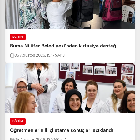
EĞİTİM
Bursa Nilüfer Belediyesi’nden kırtasiye desteği
05 Ağustos 2026, 15:17
413
EĞİTİM
Öğretmenlerin il içi atama sonuçları açıklandı
05 Ağustos 2026, 13:10
527