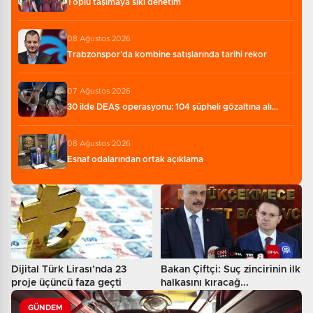
Toplu taşımaya sıkı denetim
08 Ağustos 2026
Trabzonspor’da kombine satışlarında tarihi rekor
07 Ağustos 2026
30 ilde DEAŞ operasyonu: 104 şüpheli gözaltına alı...
08 Ağustos 2026
Esnaf odalarından ortak açıklama
Dijital Türk Lirası’nda 23
Bakan Çiftçi: Suç zincirinin ilk
proje üçüncü faza geçti
halkasını kıracağ...
GÜNDEM