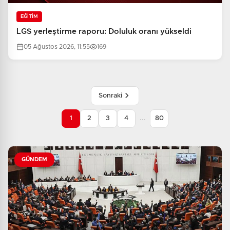
EĞİTİM
LGS yerleştirme raporu: Doluluk oranı yükseldi
05 Ağustos 2026, 11:55
169
Sonraki
...
1
2
3
4
80
GÜNDEM