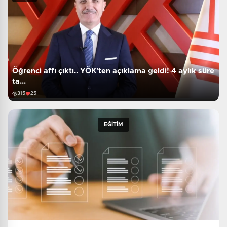
Öğrenci affı çıktı.. YÖK'ten açıklama geldi! 4 aylık süre
ta...
315
25
EĞİTİM