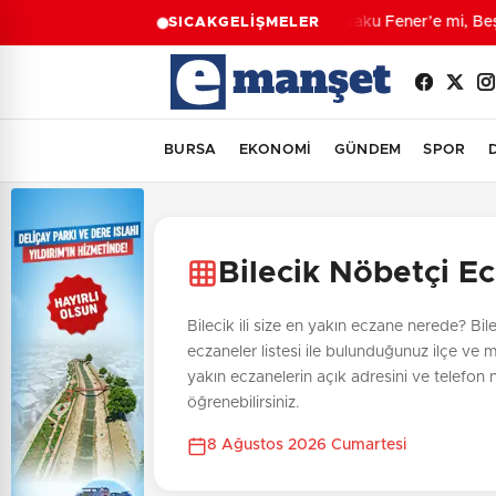
Lukaku Fener’e mi, Beşi
SICAK
GELİŞMELER
BURSA
EKONOMİ
GÜNDEM
SPOR
Bilecik Nöbetçi E
Bilecik ili size en yakın eczane nerede? Bile
eczaneler listesi ile bulunduğunuz ilçe ve 
yakın eczanelerin açık adresini ve telefon
öğrenebilirsiniz.
8 Ağustos 2026 Cumartesi