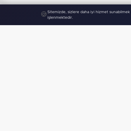
Sitemizde, sizlere daha iyi hizmet sunabilmek 
🍪
işlenmektedir.
"
Mobil U
haberden 