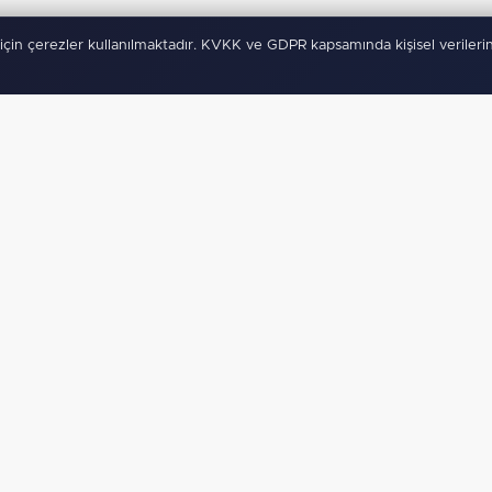
için çerezler kullanılmaktadır. KVKK ve GDPR kapsamında kişisel verilerin
ygulamamız Yayında!
Binlerce
anında haberdar ol, ilgi alanına