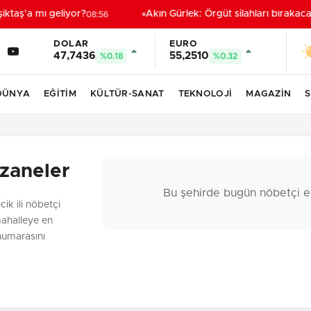
ktaş’a mı geliyor?
Akın Gürlek: Örgüt silahları bırakaca
08:56
DOLAR
EURO
47,7436
55,2510
%0.18
%0.32
DÜNYA
EĞİTİM
KÜLTÜR-SANAT
TEKNOLOJİ
MAGAZİN
S
czaneler
Bu şehirde bugün nöbetçi e
cik ili nöbetçi
mahalleye en
 numarasını