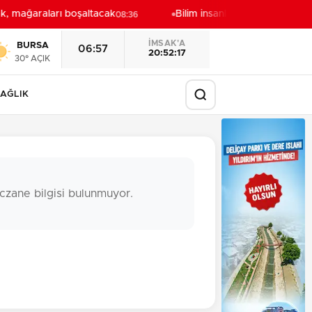
k, mağaraları boşaltacak
Bilim insanlarından uzayda zinc
08:36
İMSAK'A
BURSA
06:57
20:52:16
30° AÇIK
AĞLIK
czane bilgisi bulunmuyor.