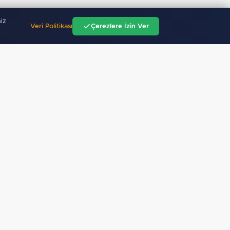
iz
Veri Politikası
Çerezlere İzin Ver
"