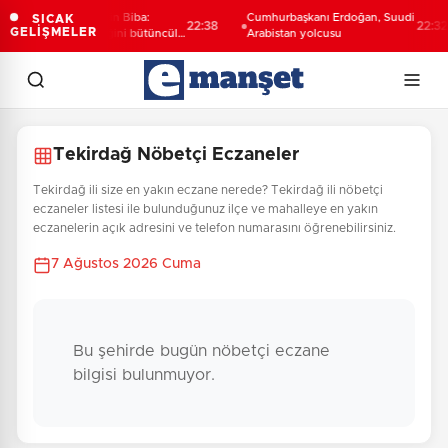
Başkan Vekili Şahin Biba:
Cumhurbaşkanı Erdoğan, Suudi
SICAK
22:38
22:32
GELİŞMELER
Bursa'nın geleceğini bütüncül
Arabistan yolcusu
anlayışla planlıyoruz
Tekirdağ Nöbetçi Eczaneler
Tekirdağ ili size en yakın eczane nerede? Tekirdağ ili nöbetçi
eczaneler listesi ile bulunduğunuz ilçe ve mahalleye en yakın
eczanelerin açık adresini ve telefon numarasını öğrenebilirsiniz.
7 Ağustos 2026 Cuma
Bu şehirde bugün nöbetçi eczane
bilgisi bulunmuyor.