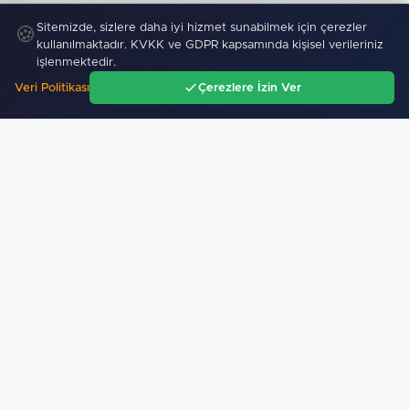
Sitemizde, sizlere daha iyi hizmet sunabilmek için çerezler
🍪
kullanılmaktadır. KVKK ve GDPR kapsamında kişisel verileriniz
işlenmektedir.
Veri Politikası
Çerezlere İzin Ver
Ana Sayfa
Gündem
Ara
Menü