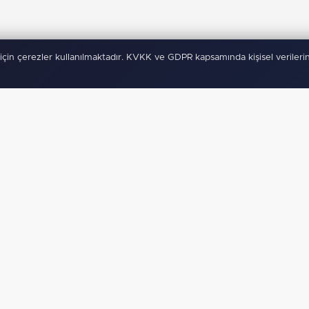
için çerezler kullanılmaktadır. KVKK ve GDPR kapsamında kişisel verilerin
ygulamamız Yayında!
Binlerce