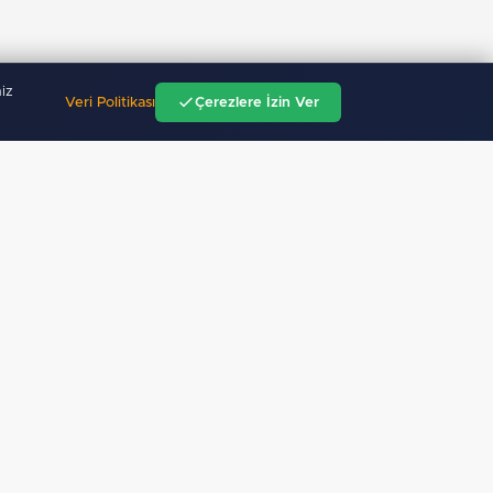
iz
Veri Politikası
Çerezlere İzin Ver
"