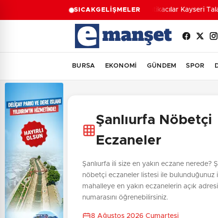
Antikacılar Kayseri Tala
SICAK
GELİŞMELER
BURSA
EKONOMİ
GÜNDEM
SPOR
Şanlıurfa Nöbetçi
Eczaneler
Şanlıurfa ili size en yakın eczane nerede? Şa
nöbetçi eczaneler listesi ile bulunduğunuz 
mahalleye en yakın eczanelerin açık adresi
numarasını öğrenebilirsiniz.
8 Ağustos 2026 Cumartesi