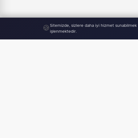
Sitemizde, sizlere daha iyi hizmet sunabilmek 
🍪
işlenmektedir.
"
Mobil U