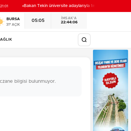
Bakan Tekin üniversite adaylarıyla tecrübe paylaştı
1:01
20:57
İMSAK'A
BURSA
05:05
22:44:05
31° AÇIK
AĞLIK
czane bilgisi bulunmuyor.