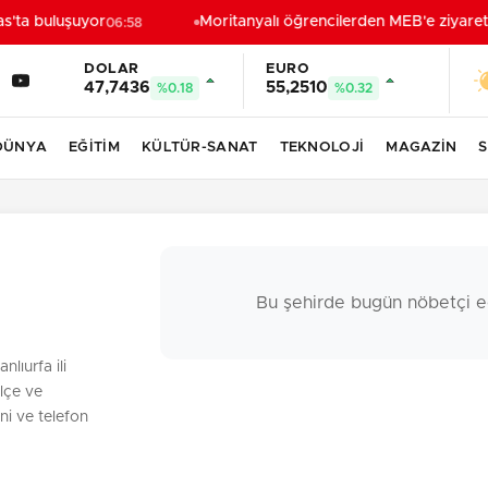
s'ta buluşuyor
Moritanyalı öğrencilerden MEB'e ziyaret
06:58
2
DOLAR
EURO
47,7436
55,2510
%0.18
%0.32
DÜNYA
EĞİTİM
KÜLTÜR-SANAT
TEKNOLOJİ
MAGAZİN
S
Bu şehirde bugün nöbetçi e
nlıurfa ili
ilçe ve
ni ve telefon