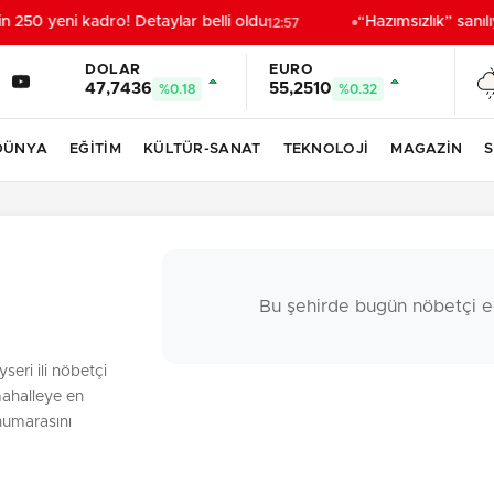
n 250 yeni kadro! Detaylar belli oldu
“Hazımsızlık” sanılıy
12:57
DOLAR
EURO
47,7436
55,2510
%0.18
%0.32
DÜNYA
EĞİTİM
KÜLTÜR-SANAT
TEKNOLOJİ
MAGAZİN
S
Bu şehirde bugün nöbetçi e
seri ili nöbetçi
mahalleye en
 numarasını