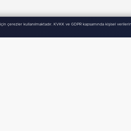
için çerezler kullanılmaktadır. KVKK ve GDPR kapsamında kişisel verilerin
ygulamamız Yayında!
Binlerce