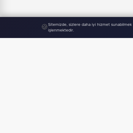
Sitemizde, sizlere daha iyi hizmet sunabilmek 
🍪
işlenmektedir.
"
Mobil U