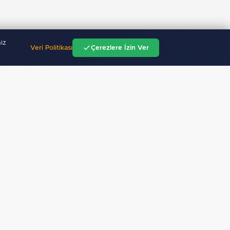
iz
Veri Politikası
Çerezlere İzin Ver
"