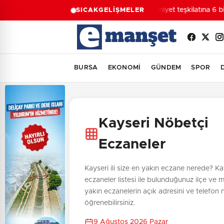
Emniyet teşkilatına 6 bi
SICAK
GELİŞMELER
BURSA
EKONOMİ
GÜNDEM
SPOR
Kayseri Nöbetçi
Eczaneler
Kayseri ili size en yakın eczane nerede? Kay
eczaneler listesi ile bulunduğunuz ilçe ve 
yakın eczanelerin açık adresini ve telefon
öğrenebilirsiniz.
9 Ağustos 2026 Pazar