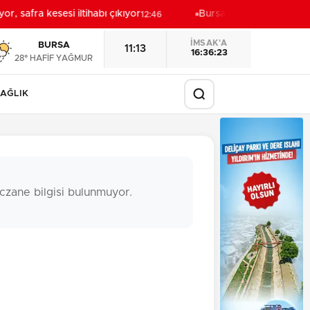
or, safra kesesi iltihabı çıkıyor
Bursa Keles'te yollar hem
12:46
İMSAK'A
BURSA
11:13
16:36:22
28° HAFİF YAĞMUR
AĞLIK
czane bilgisi bulunmuyor.