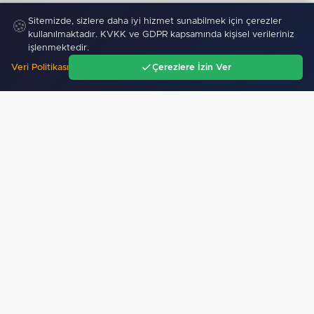
Sitemizde, sizlere daha iyi hizmet sunabilmek için çerezler
🍪
kullanılmaktadır. KVKK ve GDPR kapsamında kişisel verileriniz
işlenmektedir.
Veri Politikası
Çerezlere İzin Ver
Ana Sayfa
Gündem
Ara
Menü