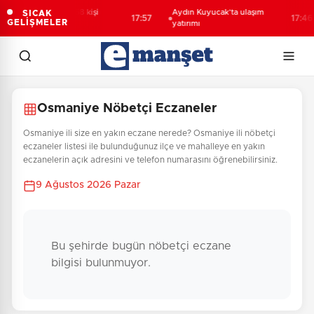
Artvin’de aranan 68 kişi
Aydın Kuyucak’ta ulaşım
SICAK
17:57
17:46
GELİŞMELER
yakalandı
yatırımı
Osmaniye Nöbetçi Eczaneler
Osmaniye ili size en yakın eczane nerede? Osmaniye ili nöbetçi
eczaneler listesi ile bulunduğunuz ilçe ve mahalleye en yakın
eczanelerin açık adresini ve telefon numarasını öğrenebilirsiniz.
9 Ağustos 2026 Pazar
Bu şehirde bugün nöbetçi eczane
bilgisi bulunmuyor.