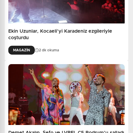
Ekin Uzunlar, Kocaeli’yi Karadeniz ezgileriyle
coşturdu
MAGAZİN
2 dk okuma
Demet Akalın, Sefo ve LVBEL C5 Bodrum’u salladı