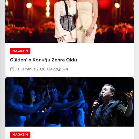
MAGAZİN
Gülden’in Konuğu Zehra Oldu
30 Temmuz 2026, 09:22
574
MAGAZİN