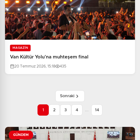
MAGAZİN
Van Kültür Yolu'na muhteşem final
20 Temmuz 2026, 15:18
435
Sonraki
...
1
2
3
4
14
GÜNDEM