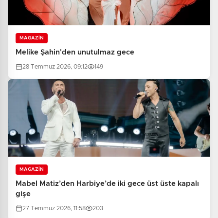
MAGAZİN
Melike Şahin'den unutulmaz gece
28 Temmuz 2026, 09:12
149
MAGAZİN
Mabel Matiz’den Harbiye’de iki gece üst üste kapalı
gişe
27 Temmuz 2026, 11:58
203