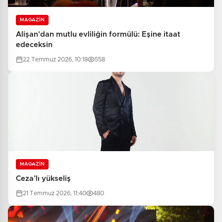
MAGAZİN
Alişan'dan mutlu evliliğin formülü: Eşine itaat
edeceksin
22 Temmuz 2026, 10:18
558
MAGAZİN
Ceza’lı yükseliş
21 Temmuz 2026, 11:40
480