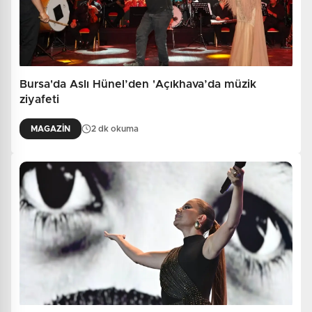
Bursa'da Aslı Hünel’den 'Açıkhava’da müzik
ziyafeti
MAGAZİN
2 dk okuma