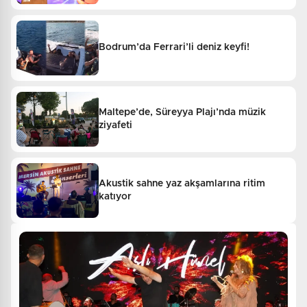
Bodrum’da Ferrari’li deniz keyfi!
Maltepe’de, Süreyya Plajı’nda müzik
ziyafeti
Akustik sahne yaz akşamlarına ritim
katıyor