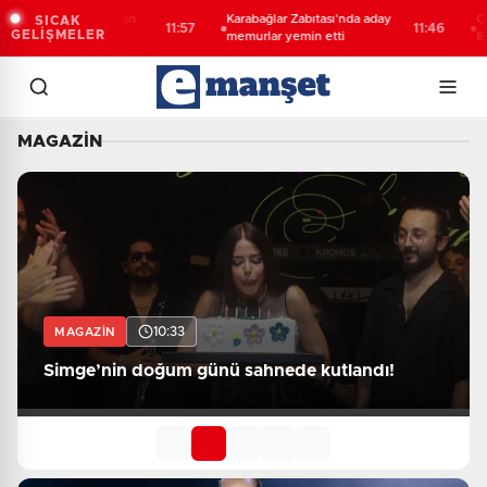
oğazlar'dan
Karabağlar Zabıtası'nda aday
Çocuklar Güve
SICAK
11:57
11:46
GELİŞMELER
memurlar yemin etti
842 çocuğu s
faaliyetlere y
MAGAZIN
Magazin Haberleri - Son Dakika Mag
10:33
MAGAZİN
Simge’nin doğum günü sahnede kutlandı!