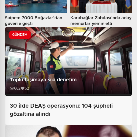
Saipem 7000 Boğazlar'dan
Karabağlar Zabıtası'nda aday
güvenle geçti
memurlar yemin etti
GÜNDEM
Toplu taşımaya sıkı denetim
662
52
30 ilde DEAŞ operasyonu: 104 şüpheli
gözaltına alındı