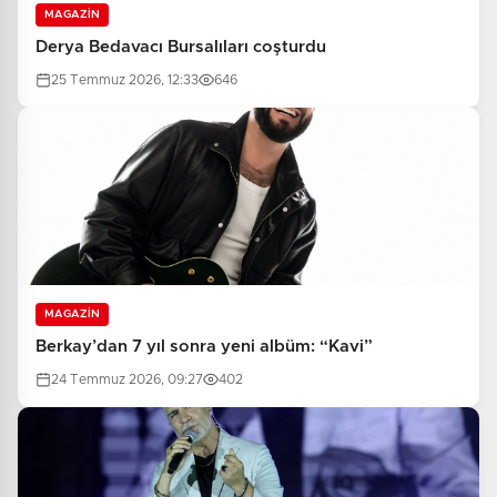
MAGAZİN
Derya Bedavacı Bursalıları coşturdu
25 Temmuz 2026, 12:33
646
MAGAZİN
Berkay’dan 7 yıl sonra yeni albüm: “Kavi”
24 Temmuz 2026, 09:27
402