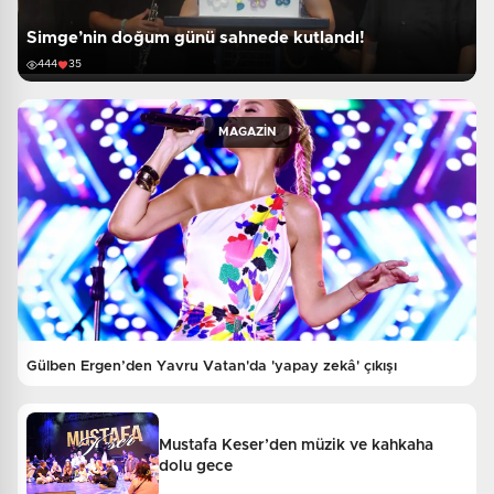
Simge’nin doğum günü sahnede kutlandı!
444
35
MAGAZİN
Gülben Ergen’den Yavru Vatan'da 'yapay zekâ' çıkışı
Mustafa Keser’den müzik ve kahkaha
dolu gece