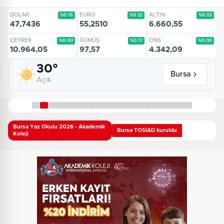
DOLAR
EURO
ALTIN
%0.18
%0.32
%0.03
47,7436
55,2510
6.660,55
ÇEYREK
GÜMÜŞ
ONS
%0.00
%0.17
%0.00
10.964,05
97,57
4.342,09
30°
Bursa
Açık
Magazin
Bursa Yaz Okulu 2026 - Akademik
Bursa TOSİAD kuruldu
Bodrum’da Ferrari’li deniz
Koleji
keyfi!