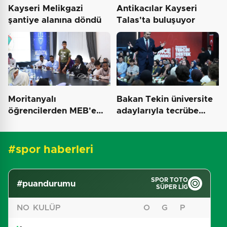
Kayseri Melikgazi
Antikacılar Kayseri
şantiye alanına döndü
Talas'ta buluşuyor
Moritanyalı
Bakan Tekin üniversite
öğrencilerden MEB'e
adaylarıyla tecrübe
ziyaret
paylaştı
#spor haberleri
SPOR TOTO
#puandurumu
SÜPER LIG
NO
KULÜP
O
G
P