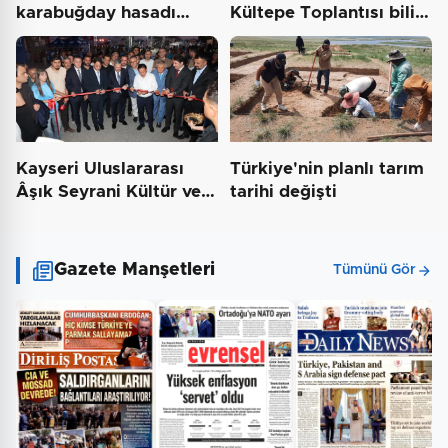
karabuğday hasadı
Kültepe Toplantısı bilim
başladı
insanlarını buluşturdu…
Kayseri Uluslararası
Türkiye'nin planlı tarım
Âşık Seyrani Kültür ve
tarihi değişti
Sanat Festivali…
Gazete Manşetleri
Tümünü Gör