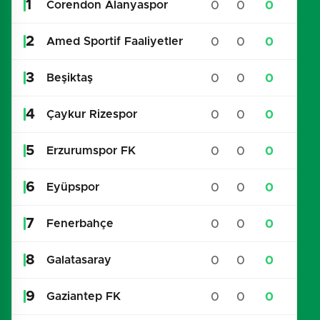
1
0
0
0
Corendon Alanyaspor
2
0
0
0
Amed Sportif Faaliyetler
3
0
0
0
Beşiktaş
4
0
0
0
Çaykur Rizespor
5
0
0
0
Erzurumspor FK
6
0
0
0
Eyüpspor
7
0
0
0
Fenerbahçe
8
0
0
0
Galatasaray
9
0
0
0
Gaziantep FK