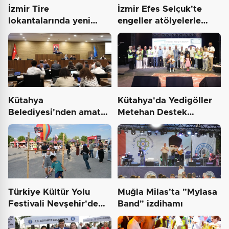
İzmir Tire
İzmir Efes Selçuk'te
lokantalarında yeni
engeller atölyelerle
dönem başlıyor
aşılıyor
Kütahya
Kütahya'da Yedigöller
Belediyesi'nden amatör
Metehan Destek
spor kulüplerine tam
Konserleri start aldı
destek
Türkiye Kültür Yolu
Muğla Milas'ta "Mylasa
Festivali Nevşehir'de
Band" izdihamı
tam gaz sürüyor