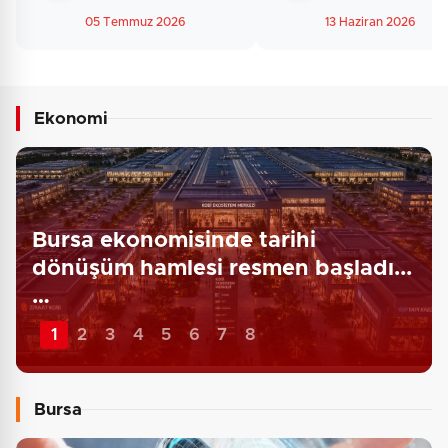
Çocukluk Mümkün…
Kurmak
05 Temmuz 2026
13 Haziran 2026
Ekonomi
Bursa ekonomisinde tarihi
dönüşüm hamlesi resmen başladı...
…
1
2
3
4
5
6
7
8
Bursa