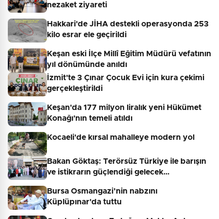
nezaket ziyareti
Hakkari'de JİHA destekli operasyonda 253
kilo esrar ele geçirildi
Keşan eski İlçe Millî Eğitim Müdürü vefatının
yıl dönümünde anıldı
İzmit'te 3 Çınar Çocuk Evi için kura çekimi
gerçekleştirildi
Keşan'da 177 milyon liralık yeni Hükümet
Konağı'nın temeli atıldı
Kocaeli'de kırsal mahalleye modern yol
Bakan Göktaş: Terörsüz Türkiye ile barışın
ve istikrarın güçlendiği gelecek…
Bursa Osmangazi’nin nabzını
Küplüpınar'da tuttu