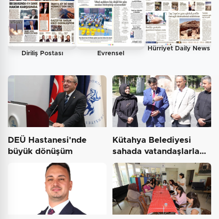
Hürriyet Daily News
Diriliş Postası
Evrensel
DEÜ Hastanesi'nde
Kütahya Belediyesi
büyük dönüşüm
sahada vatandaşlarla
buluştu