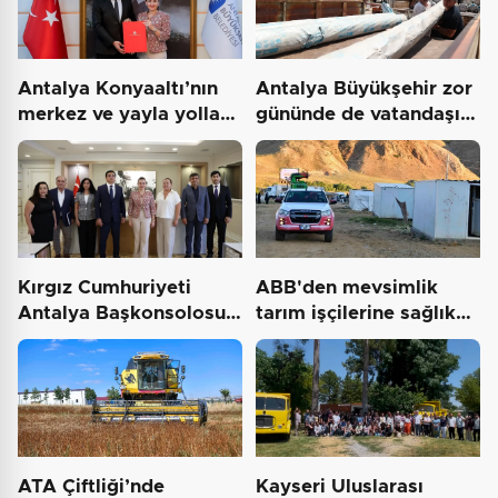
Antalya Konyaaltı’nın
Antalya Büyükşehir zor
merkez ve yayla yolları
gününde de vatandaşın
yenilenecek
yanında
Kırgız Cumhuriyeti
ABB'den mevsimlik
Antalya Başkonsolosu
tarım işçilerine sağlık
Başkan Vekili
buluşması
Özdemir’i…
ATA Çiftliği’nde
Kayseri Uluslarası