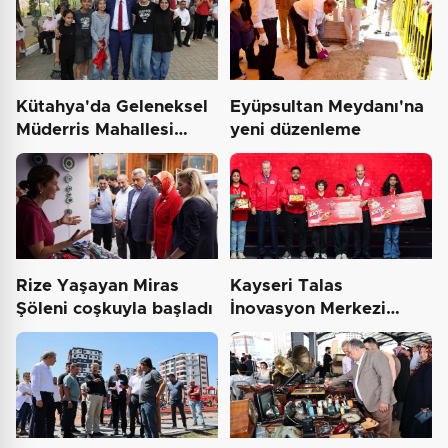
Kütahya'da Geleneksel
Eyüpsultan Meydanı'na
Müderris Mahallesi
yeni düzenleme
Şenliği coşkusu
Rize Yaşayan Miras
Kayseri Talas
Şöleni coşkuyla başladı
İnovasyon Merkezi
finale kaldı