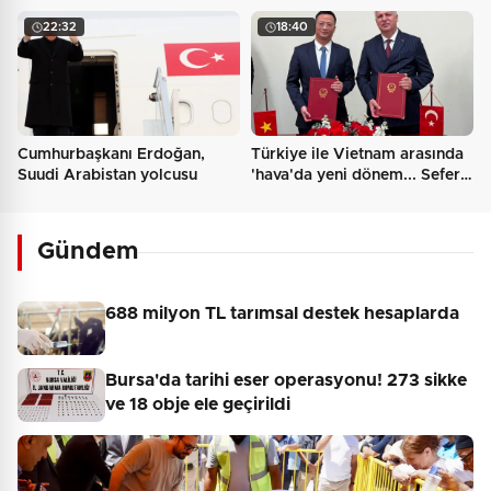
Muhammed bin Selman ile
finale kaldı
22:32
18:40
görüştü
Cumhurbaşkanı Erdoğan,
Türkiye ile Vietnam arasında
Suudi Arabistan yolcusu
'hava'da yeni dönem... Sefer
kapasitesi artırıldı
Gündem
688 milyon TL tarımsal destek hesaplarda
Bursa'da tarihi eser operasyonu! 273 sikke
ve 18 obje ele geçirildi