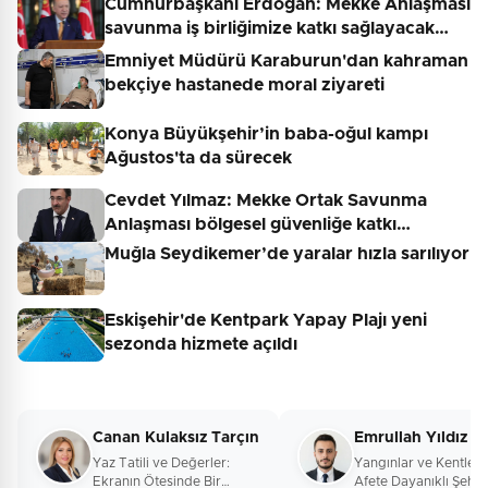
Cumhurbaşkanı Erdoğan: Mekke Anlaşması
savunma iş birliğimize katkı sağlayacak…
Emniyet Müdürü Karaburun'dan kahraman
bekçiye hastanede moral ziyareti
Konya Büyükşehir’in baba-oğul kampı
Ağustos'ta da sürecek
Cevdet Yılmaz: Mekke Ortak Savunma
Anlaşması bölgesel güvenliğe katkı…
Muğla Seydikemer’de yaralar hızla sarılıyor
Eskişehir'de Kentpark Yapay Plajı yeni
sezonda hizmete açıldı
Canan Kulaksız Tarçın
Emrullah Yıldız
Yaz Tatili ve Değerler:
Yangınlar ve Kentleş
Ekranın Ötesinde Bir
Afete Dayanıklı Şehirl