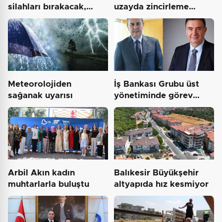
silahları bırakacak,
uzayda zincirleme
mağaraları boşaltacak…
felaket uyarısı
Meteorolojiden
İş Bankası Grubu üst
sağanak uyarısı
yönetiminde görev
değişimi
Arbil Akın kadın
Balıkesir Büyükşehir
muhtarlarla buluştu
altyapıda hız kesmiyor