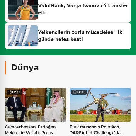
VakıfBank, Vanja Ivanovic’i transfer
etti
Yelkencilerin zorlu mücadelesi ilk
günde nefes kesti
Dünya
17:27
Filistin'in dünyaya açılan sesi olmaya devam edeceğiz
14:17
Türkiye, Suudi Arabistan ve Pakistan arasında ortak
13:32
13:01
savunma anlaşması imzalandı
Cumhurbaşkanı Erdoğan,
Türk mühendis Polatkan,
Mekke'de Veliaht Prens
DARPA Lift Challenge'da