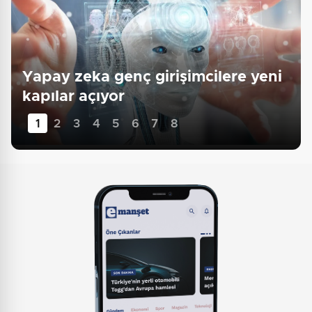
Yapay zeka genç girişimcilere yeni
kapılar açıyor
1
2
3
4
5
6
7
8