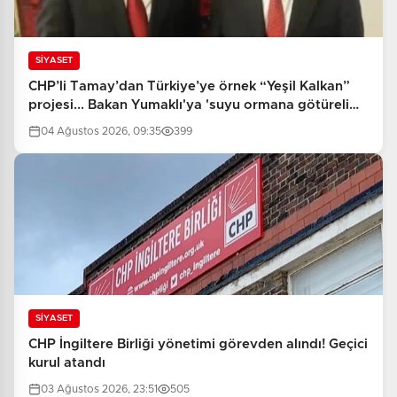
SİYASET
CHP’li Tamay’dan Türkiye’ye örnek “Yeşil Kalkan”
projesi... Bakan Yumaklı'ya 'suyu ormana götürelim'
çağrısı
04 Ağustos 2026, 09:35
399
SİYASET
CHP İngiltere Birliği yönetimi görevden alındı! Geçici
kurul atandı
03 Ağustos 2026, 23:51
505