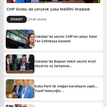
CHP Grubu da çerçeve yasa teklifini imzaladı
SİYASET
3 dk okuma
Üsküdar’da seçimi CHP’nin adayı Sibel
Tan Çetinkaya kazandı
Üsküdar’da Başkan Vekili seçimi krizi!
Geçersiz oy tartışmas...
Kutlu Parti ilk olağan kurultayını yaptı...
Yusuf Halaçoğlu ...