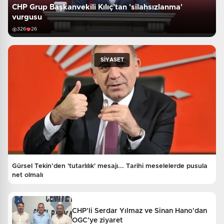
CHP Grup Başkanvekili Kılıç’tan 'silahsızlanma'
vurgusu
326
26
SİYASET
Gürsel Tekin’den 'tutarlılık' mesajı... Tarihi meselelerde pusula
net olmalı
CHP'li Serdar Yılmaz ve Sinan Hano'dan
OGC’ye ziyaret