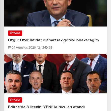
SİYASET
Özgür Özel: İktidar olamazsak görevi bırakacağım
04 Ağustos 2026, 12:42
198
SİYASET
Edirne'de 8 ilçenin 'YENİ' kurucuları atandı