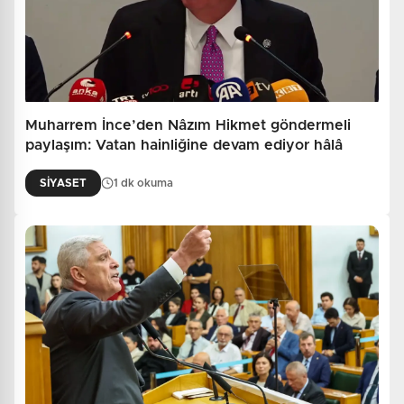
Muharrem İnce’den Nâzım Hikmet göndermeli
paylaşım: Vatan hainliğine devam ediyor hâlâ
SİYASET
1 dk okuma