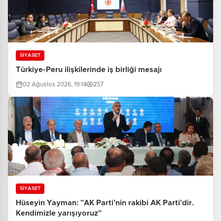
SİYASET
Türkiye-Peru ilişkilerinde iş birliği mesajı
02 Ağustos 2026, 19:14
257
SİYASET
Hüseyin Yayman: "AK Parti'nin rakibi AK Parti'dir.
Kendimizle yarışıyoruz"