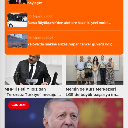
paylaşım...
06 Ağustos 2026
Bursa Büyükşehir'den afetlere hazır iki yeni mobil...
06 Ağustos 2026
Yalova'da makine arızası yapan tanker güvenli bölg...
MHP'li Feti Yıldız'dan
Mersin'de Kurs Merkezleri
"Terörsüz Türkiye" mesajı: ...
LGS’de büyük başarıya im...
GÜNDEM