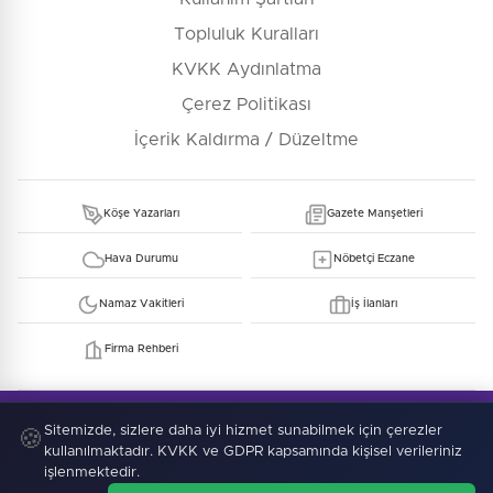
Topluluk Kuralları
KVKK Aydınlatma
Çerez Politikası
İçerik Kaldırma / Düzeltme
Köşe Yazarları
Gazete Manşetleri
Hava Durumu
Nöbetçi Eczane
Namaz Vakitleri
İş İlanları
Firma Rehberi
© Copyright 2026 E-Manşet Tüm Hakları Saklıdır
Kullanım Şartları
KVKK
Çerez Politikası
Sitemizde, sizlere daha iyi hizmet sunabilmek için çerezler
🍪
kullanılmaktadır. KVKK ve GDPR kapsamında kişisel verileriniz
işlenmektedir.