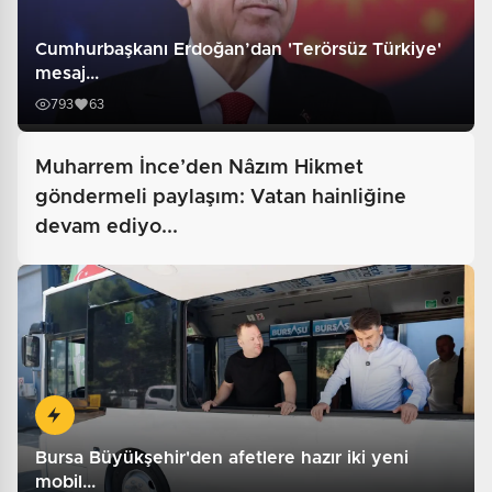
Cumhurbaşkanı Erdoğan’dan 'Terörsüz Türkiye'
mesaj...
793
63
Muharrem İnce’den Nâzım Hikmet
göndermeli paylaşım: Vatan hainliğine
devam ediyo...
Bursa Büyükşehir'den afetlere hazır iki yeni
mobil...