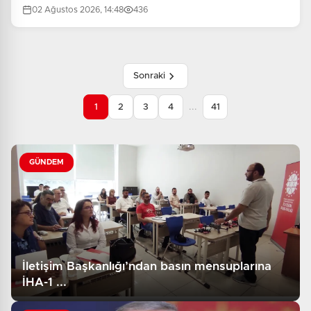
02 Ağustos 2026, 14:48
436
Sonraki
...
1
2
3
4
41
GÜNDEM
İletişim Başkanlığı’ndan basın mensuplarına
İHA-1 ...