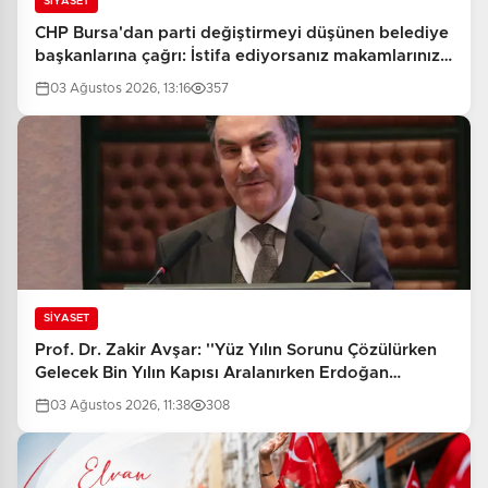
SİYASET
CHP Bursa'dan parti değiştirmeyi düşünen belediye
başkanlarına çağrı: İstifa ediyorsanız makamlarınızı
da bırakın
03 Ağustos 2026, 13:16
357
SİYASET
Prof. Dr. Zakir Avşar: ''Yüz Yılın Sorunu Çözülürken
Gelecek Bin Yılın Kapısı Aralanırken Erdoğan
Vizyonu…''
03 Ağustos 2026, 11:38
308