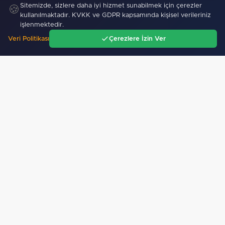
Sitemizde, sizlere daha iyi hizmet sunabilmek için çerezler
🍪
kullanılmaktadır. KVKK ve GDPR kapsamında kişisel verileriniz
işlenmektedir.
Veri Politikası
Çerezlere İzin Ver
Ana Sayfa
Gündem
Ara
Menü