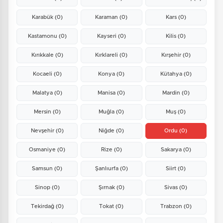
Karabük
(0)
Karaman
(0)
Kars
(0)
Kastamonu
(0)
Kayseri
(0)
Kilis
(0)
Kırıkkale
(0)
Kırklareli
(0)
Kırşehir
(0)
Kocaeli
(0)
Konya
(0)
Kütahya
(0)
Malatya
(0)
Manisa
(0)
Mardin
(0)
Mersin
(0)
Muğla
(0)
Muş
(0)
Nevşehir
(0)
Niğde
(0)
Ordu
(0)
Osmaniye
(0)
Rize
(0)
Sakarya
(0)
Samsun
(0)
Şanlıurfa
(0)
Siirt
(0)
Sinop
(0)
Şırnak
(0)
Sivas
(0)
Tekirdağ
(0)
Tokat
(0)
Trabzon
(0)