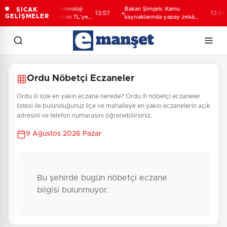
KOSGEB’den yeşil teknoloji
Bakan Şimşek: Kamu
SICAK
13:57
13:46
GELİŞMELER
girişimlerine 6,5 milyon TL’ye
kaynaklarında yapay zekâ
kadar destek
dönemi
Ordu Nöbetçi Eczaneler
Ordu ili size en yakın eczane nerede? Ordu ili nöbetçi eczaneler
listesi ile bulunduğunuz ilçe ve mahalleye en yakın eczanelerin açık
adresini ve telefon numarasını öğrenebilirsiniz.
9 Ağustos 2026 Pazar
Bu şehirde bugün nöbetçi eczane
bilgisi bulunmuyor.