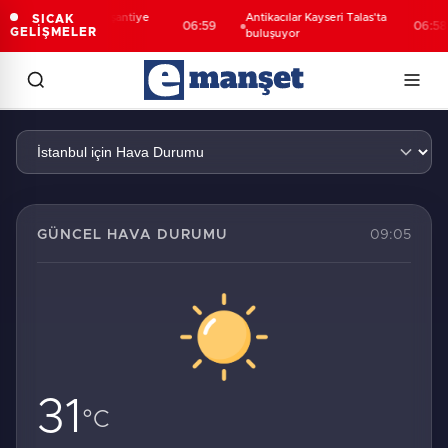
Kayseri Melikgazi şantiye
Antikacılar Kayseri Talas'ta
SICAK
06:59
06:58
GELİŞMELER
alanına döndü
buluşuyor
İstanbul Hava Durumu
GÜNCEL HAVA DURUMU
09:05
31
°C