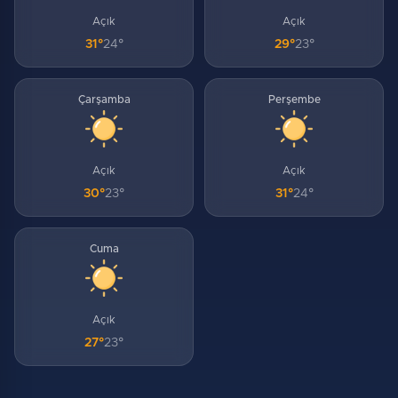
Açık
Açık
31°
24°
29°
23°
Çarşamba
Perşembe
Açık
Açık
30°
23°
31°
24°
Cuma
Açık
27°
23°