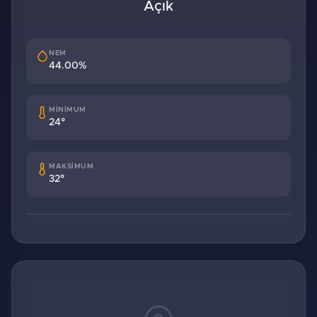
Açık
NEM
44.00%
MİNİMUM
24°
MAKSİMUM
32°