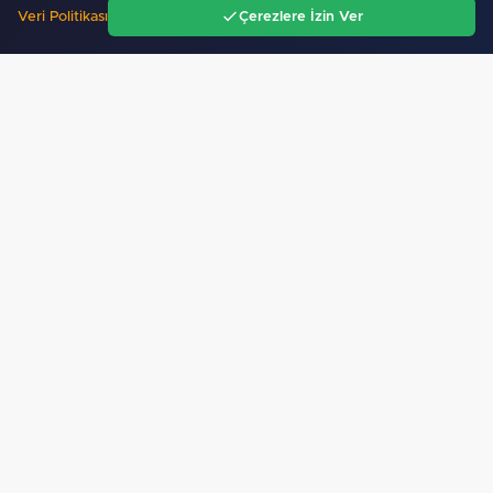
Veri Politikası
Çerezlere İzin Ver
Ana Sayfa
Gündem
Ara
Menü
Mobil Uygulamamız Yayında!
Binlerce haberden
anında haberdar ol, ilgi alanına göre haber oku.