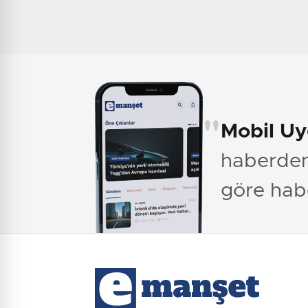
"
Mobil U
haberden 
göre hab