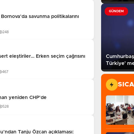
GÜNDEM
 Bornova’da savunma politikalarını
248
rt eleştiriler... Erken seçim çağrısını
Cumhurbaşk
Türkiye' me
467
SIC
han yeniden CHP’de
528
oğlu’ndan Tanju Özcan açıklaması: