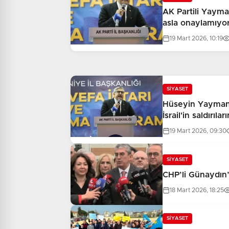
AK Partili Yayma
asla onaylamıyo
19 Mart 2026, 10:19
SİYASET
Hüseyin Yayman
İsrail'in saldırıl
19 Mart 2026, 09:30
SİYASET
CHP’li Günaydın
18 Mart 2026, 18:25
SİYASET