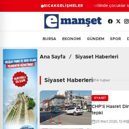
Yaz tatilinde çocuklar içi
SICAK
GELİŞMELER
BURSA
EKONOMİ
GÜNDEM
SPOR
Ana Sayfa
/
Siyaset Haberleri
Siyaset Haberleri - Son Da
Siyaset Haberleri
814 haber
SİYASET
CHP’li Hasret Di
tepki
25 Mart 2026, 13:41