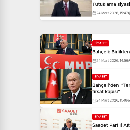
Tutuklama siyasi
24 Mart 2026, 15:47
SİYASET
Bahçeli: Birlikt
24 Mart 2026, 14:56
SİYASET
Bahçeli’den “Ter
fırsat kapısı”
24 Mart 2026, 11:48
SİYASET
Saadet Partili Altı