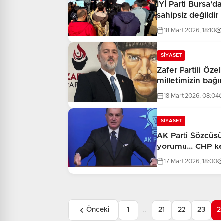
İYİ Parti Bursa'd
sahipsiz değildir
18 Mart 2026, 18:10
SİYASET
Zafer Partili Özel
milletimizin bağ
18 Mart 2026, 08:04
SİYASET
AK Parti Sözcüsü
yorumu... CHP k
17 Mart 2026, 18:00
Önceki
1
...
21
22
23
2