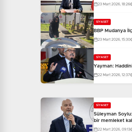
23 Mart 2026, 18:26
SİYASET
BBP Mudanya İlçe 
23 Mart 2026, 15:30
SİYASET
Yayman: Haddini
22 Mart 2026, 12:37
SİYASET
Süleyman Soylu: 
bir memleket ka
22 Mart 2026, 09:13