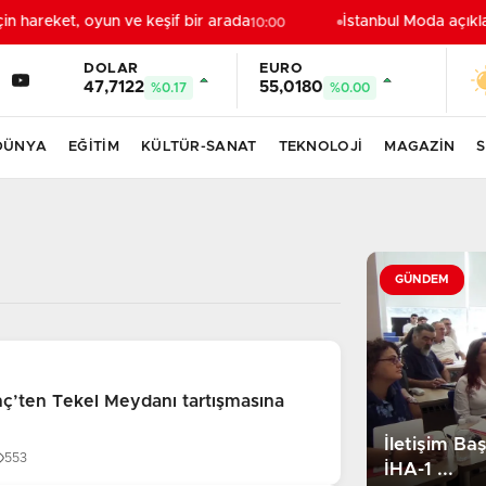
n hareket, oyun ve keşif bir arada
İstanbul Moda açıkları
10:00
DOLAR
EURO
47,7122
55,0180
%0.17
%0.00
DÜNYA
EĞİTİM
KÜLTÜR-SANAT
TEKNOLOJİ
MAGAZİN
S
kika Siyaset Gelişmeleri
GÜNDEM
nç’ten Tekel Meydanı tartışmasına
İletişim Ba
553
İHA-1 ...