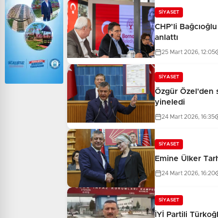
SİYASET
CHP’li Bağcıoğlu
anlattı
25 Mart 2026, 12:05
SİYASET
Özgür Özel'den se
yineledi
24 Mart 2026, 16:35
SİYASET
Emine Ülker Tar
24 Mart 2026, 16:20
SİYASET
İYİ Partili Türk