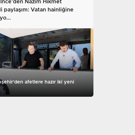
İnce’den Nâzım Hikmet
 paylaşım: Vatan hainliğine
o...
ehir'den afetlere hazır iki yeni