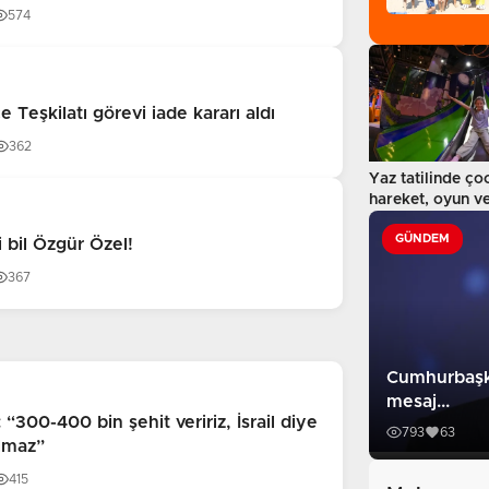
574
Teşkilatı görevi iade kararı aldı
362
Yaz tatilinde ço
hareket, oyun ve 
GÜNDEM
 bil Özgür Özel!
367
Cumhurbaşka
mesaj...
“300-400 bin şehit veririz, İsrail diye
793
63
lmaz”
415