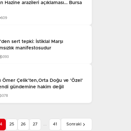
an Hazine arazileri açıklaması... Bursa
609
’den sert tepki: İstiklal Marşı
ımsızlık manifestosudur
393
 Ömer Çelik’ten,Orta Doğu ve 'Özel'
endi gündemine hakim değil
378
4
25
26
27
...
41
Sonraki