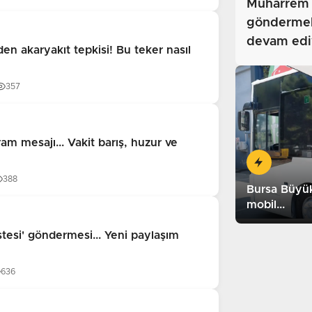
Muharrem 
göndermeli
devam ediy
en akaryakıt tepkisi! Bu teker nasıl
357
am mesajı... Vakit barış, huzur ve
388
Bursa Büyükş
mobil...
stesi' göndermesi... Yeni paylaşım
636