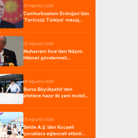
05 Ağustos 2026
Cumhurbaşkanı Erdoğan’dan
'Terörsüz Türkiye' mesaj...
05 Ağustos 2026
Muharrem İnce’den Nâzım
Hikmet göndermeli
paylaşım...
06 Ağustos 2026
Bursa Büyükşehir'den
afetlere hazır iki yeni mobil...
05 Ağustos 2026
Belde A.Ş.’den Kocaeli
çocuklara eğlenceli etkinli...