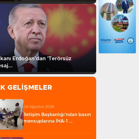
anı Erdoğan’dan 'Terörsüz
saj...
AK GELIŞMELER
04 Ağustos 2026
İletişim Başkanlığı’ndan basın
mensuplarına İHA-1 ...