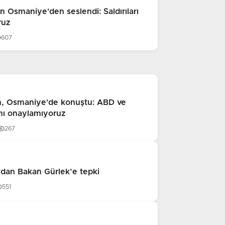
n Osmaniye'den seslendi: Saldırıları
ruz
607
, Osmaniye'de konuştu: ABD ve
arını onaylamıyoruz
267
’dan Bakan Gürlek’e tepki
551