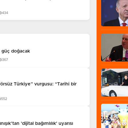
434
en güç doğacak
367
örsüz Türkiye” vurgusu: “Tarihi bir
552
nışık’tan 'dijital bağımlılık' uyarısı