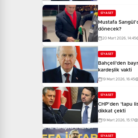
SİYASET
Mustafa Sarıgül’d
dönecek?
20 Mart 2026, 14:45
SİYASET
Bahçeli'den bayr
kardeşlik vakti
19 Mart 2026, 16:45
SİYASET
CHP’den 'tapu li
dikkat çekti
19 Mart 2026, 15:17
SİYASET