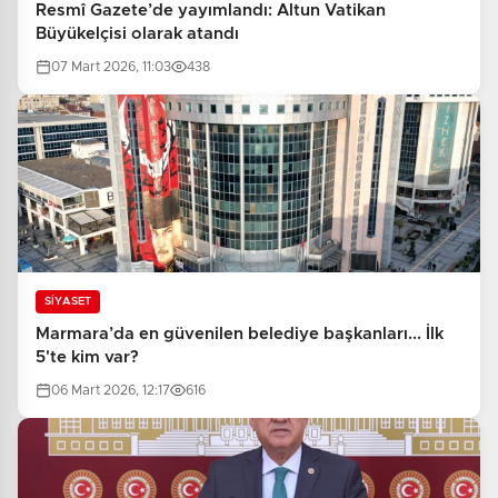
Resmî Gazete’de yayımlandı: Altun Vatikan
Büyükelçisi olarak atandı
07 Mart 2026, 11:03
438
SİYASET
Marmara’da en güvenilen belediye başkanları... İlk
5'te kim var?
06 Mart 2026, 12:17
616