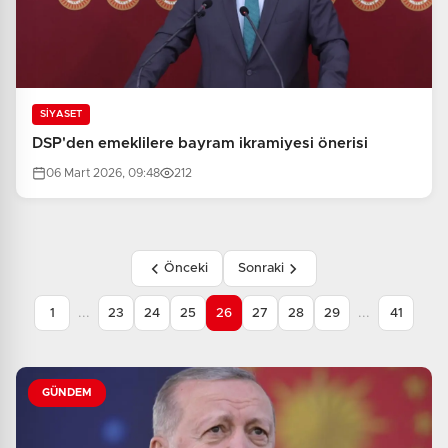
SİYASET
DSP'den emeklilere bayram ikramiyesi önerisi
06 Mart 2026, 09:48
212
Önceki
Sonraki
...
...
1
23
24
25
26
27
28
29
41
GÜNDEM