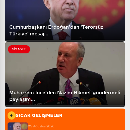
Cumhurbaşkanı Erdoğan’dan 'Terörsüz
Türkiye' mesaj...
SİYASET
Muharrem İnce’den Nâzım Hikmet göndermeli
paylaşım...
SICAK GELIŞMELER
05 Ağustos 2026