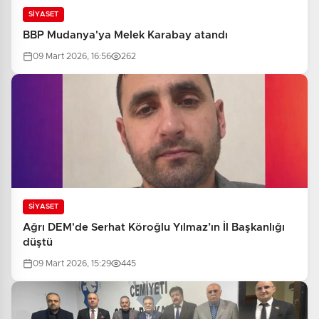
SİYASET
BBP Mudanya'ya Melek Karabay atandı
09 Mart 2026, 16:56
262
SİYASET
Ağrı DEM'de Serhat Köroğlu Yılmaz’ın İl Başkanlığı
düştü
09 Mart 2026, 15:29
445