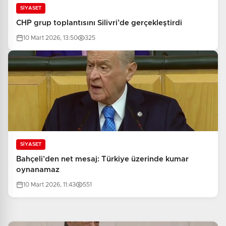
SİYASET
CHP grup toplantısını Silivri’de gerçekleştirdi
10 Mart 2026, 13:50
325
SİYASET
Bahçeli’den net mesaj: Türkiye üzerinde kumar
oynanamaz
10 Mart 2026, 11:43
551