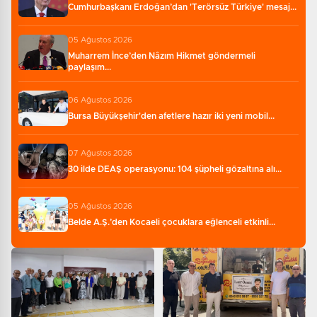
Cumhurbaşkanı Erdoğan’dan 'Terörsüz Türkiye' mesaj...
05 Ağustos 2026
Muharrem İnce’den Nâzım Hikmet göndermeli
paylaşım...
06 Ağustos 2026
Bursa Büyükşehir'den afetlere hazır iki yeni mobil...
07 Ağustos 2026
30 ilde DEAŞ operasyonu: 104 şüpheli gözaltına alı...
05 Ağustos 2026
Belde A.Ş.’den Kocaeli çocuklara eğlenceli etkinli...