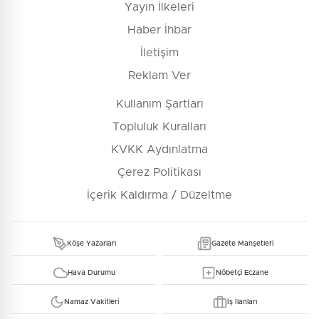
Yayın İlkeleri
Haber İhbar
İletişim
Reklam Ver
Kullanım Şartları
Topluluk Kuralları
KVKK Aydınlatma
Çerez Politikası
İçerik Kaldırma / Düzeltme
Köşe Yazarları
Gazete Manşetleri
Hava Durumu
Nöbetçi Eczane
Namaz Vakitleri
İş İlanları