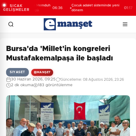
kan Uraloğlu'ndan Memduh
Çocuk adalet sisteminde yeni
SICAK
06:36
01:17
GELİŞMELER
lakbayrakdar'a övgü
dönem
Bursa'da 'Millet'in kongreleri
Mustafakemalpaşa ile başladı
SIYASET
MANŞET
30 Haziran 2026, 09:25
Güncelleme: 08 Ağustos 2026, 23:26
2 dk okuma
183 görüntülenme