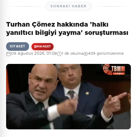
SONRAKI HABER
Turhan Çömez hakkında 'halkı
Henüz yorum yapılmamış. İlk yorumu siz yapın!
yanıltıcı bilgiyi yayma' soruşturması
SIYASET
MANŞET
09 Ağustos 2026, 01:08
1 dk okuma
439 görüntülenme
0
/2000
Güvenlik Sorusu:
10 + 1 = ?
Gönder