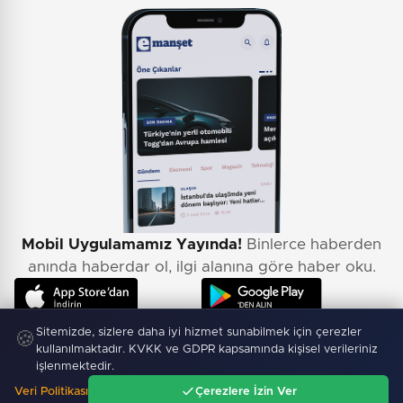
Mobil Uygulamamız Yayında!
Binlerce haberden
anında haberdar ol, ilgi alanına göre haber oku.
Sitemizde, sizlere daha iyi hizmet sunabilmek için çerezler
🍪
kullanılmaktadır. KVKK ve GDPR kapsamında kişisel verileriniz
işlenmektedir.
Veri Politikası
Çerezlere İzin Ver