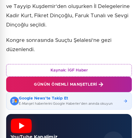
ve Tayyip Kuşdemir'den oluşurken İl Delegelerine
Kadir Kurt, Fikret Dinçoğlu, Faruk Tunalı ve Sevgi
Dinçoğlu seçildi.
Kongre sonrasında Suuçtu Şelalesi'ne gezi
düzenlendi.
Kaynak:
İGF Haber
GÜNÜN ÖNEMLI MANŞETLERI
Google News'te Takip Et
E-Manşet haberlerini Google Haberler'den anında okuyun
YouTube Kanalimiz