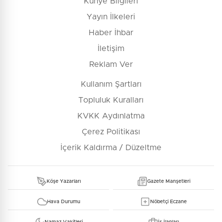
Künye Bilgileri
Yayın İlkeleri
Haber İhbar
İletişim
Reklam Ver
Kullanım Şartları
Topluluk Kuralları
KVKK Aydınlatma
Çerez Politikası
İçerik Kaldırma / Düzeltme
Köşe Yazarları
Gazete Manşetleri
Hava Durumu
Nöbetçi Eczane
Namaz Vakitleri
İş İlanları