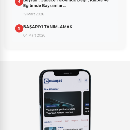
Bayram: Sadece Takvimde Değil, Kalpte ve
4
Eğitimde Bayramlar…
19 Mart 2026
BAŞARIYI TANIMLAMAK
5
04 Mart 2026