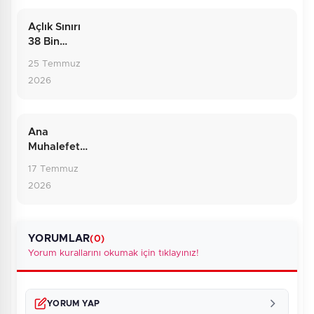
Açlık Sınırı
38 Bin
Liraya
25 Temmuz
Dayandı:
2026
Rakamların
Ardındaki
Gerçek
Ana
Muhalefette
Sarsıntı: Yol
17 Temmuz
Ayrımındaki
2026
CHP
YORUMLAR
(0)
Yorum kurallarını okumak için tıklayınız!
YORUM YAP