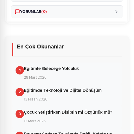
YORUMLAR
(0)
En Çok Okunanlar
Henüz yorum yapılmamış. İlk yorumu siz
yapın!
Eğitimle Geleceğe Yolculuk
1
28 Mart 2026
0
/2000
Eğitimde Teknoloji ve Dijital Dönüşüm
2
Güvenlik Sorusu:
13 Nisan 2026
10 + 10 = ?
Çocuk Yetiştiriken Disiplin mi Özgürlük mü?
3
13 Mart 2026
Gönder