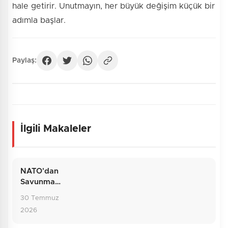
hale getirir. Unutmayın, her büyük değişim küçük bir
adımla başlar.
Paylaş:
İlgili Makaleler
NATO'dan
Savunma
Hattına:
30 Temmuz
Temmuzun
2026
Dış Politika
Bilançosu