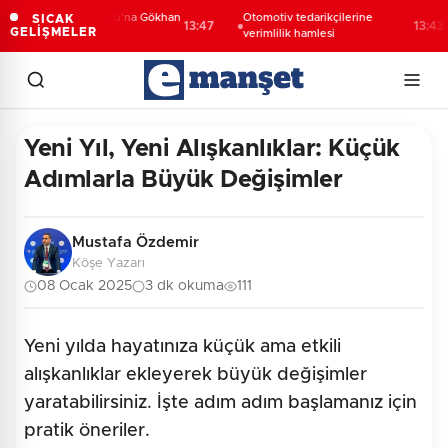
Nevşehir Kültür Yolu'na Gökhan
Otomotiv tedarikçilerine
SICAK
13:47
13:43
GELİŞMELER
Türkmen'li final
verimlilik hamlesi
Yeni Yıl, Yeni Alışkanlıklar: Küçük
Adımlarla Büyük Değişimler
Mustafa Özdemir
Köşe Yazarı
08 Ocak 2025
3 dk okuma
111
Yeni yılda hayatınıza küçük ama etkili
alışkanlıklar ekleyerek büyük değişimler
yaratabilirsiniz. İşte adım adım başlamanız için
pratik öneriler.