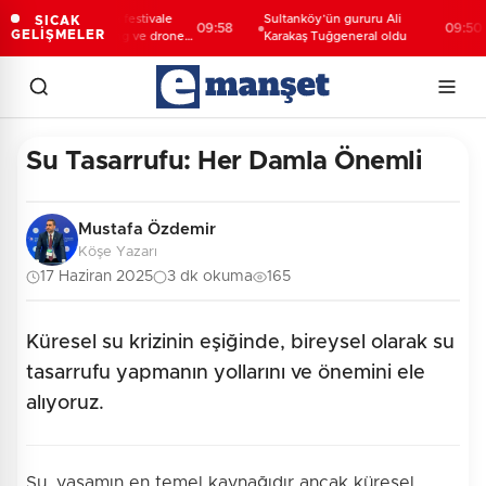
Konya Taş Bina'da festivale
Sultanköy’ün gururu Ali
SICAK
09:58
09:50
GELİŞMELER
özel video mapping ve drone
Karakaş Tuğgeneral oldu
gösterisi büyüledi
Su Tasarrufu: Her Damla Önemli
Mustafa Özdemir
Köşe Yazarı
17 Haziran 2025
3 dk okuma
165
Küresel su krizinin eşiğinde, bireysel olarak su
tasarrufu yapmanın yollarını ve önemini ele
alıyoruz.
Su, yaşamın en temel kaynağıdır ancak küresel