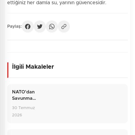
ettiğiniz her damla su, yarının güvencesidir.
Paylaş:
İlgili Makaleler
NATO'dan
Savunma
Hattına:
30 Temmuz
Temmuzun
2026
Dış Politika
Bilançosu