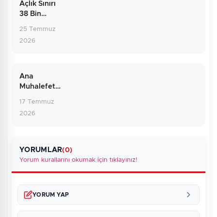
Açlık Sınırı
38 Bin
Liraya
25 Temmuz
Dayandı:
2026
Rakamların
Ardındaki
Gerçek
Ana
Muhalefette
Sarsıntı: Yol
17 Temmuz
Ayrımındaki
2026
CHP
YORUMLAR
(0)
Yorum kurallarını okumak için tıklayınız!
YORUM YAP