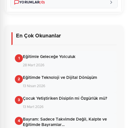
YORUMLAR
(0)
En Çok Okunanlar
Henüz yorum yapılmamış. İlk yorumu siz
yapın!
Eğitimle Geleceğe Yolculuk
1
28 Mart 2026
0
/2000
Eğitimde Teknoloji ve Dijital Dönüşüm
2
Güvenlik Sorusu:
13 Nisan 2026
4 + 3 = ?
Çocuk Yetiştiriken Disiplin mi Özgürlük mü?
3
13 Mart 2026
Gönder
Bayram: Sadece Takvimde Değil, Kalpte ve
4
Eğitimde Bayramlar…