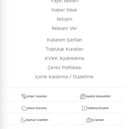
Yayın İlkeleri
Haber İhbar
İletişim
Reklam Ver
Kullanım Şartları
Topluluk Kuralları
KVKK Aydınlatma
Çerez Politikası
İçerik Kaldırma / Düzeltme
Köşe Yazarları
Gazete Manşetleri
Hava Durumu
Nöbetçi Eczane
Namaz Vakitleri
İş İlanları