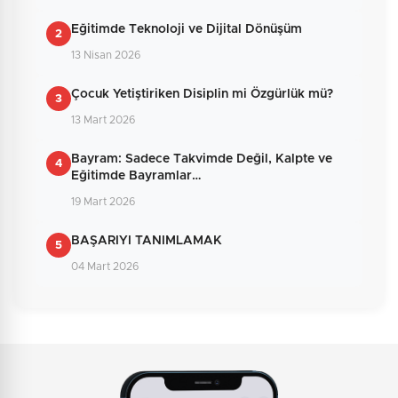
0
/2000
Eğitimde Teknoloji ve Dijital Dönüşüm
2
Güvenlik Sorusu:
13 Nisan 2026
6 + 5 = ?
Çocuk Yetiştiriken Disiplin mi Özgürlük mü?
3
13 Mart 2026
Gönder
Bayram: Sadece Takvimde Değil, Kalpte ve
4
Eğitimde Bayramlar…
19 Mart 2026
BAŞARIYI TANIMLAMAK
5
04 Mart 2026