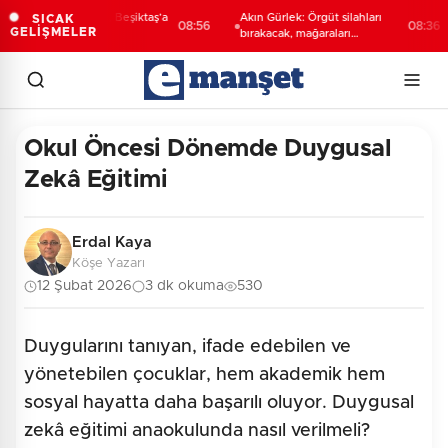
Lukaku Fener’e mi, Beşiktaş’a
Akın Gürlek: Örgüt silahları
SICAK
08:56
08:36
GELİŞMELER
mı geliyor?
bırakacak, mağaraları
boşaltacak
Okul Öncesi Dönemde Duygusal
Zekâ Eğitimi
Erdal Kaya
Köşe Yazarı
12 Şubat 2026
3 dk okuma
530
Duygularını tanıyan, ifade edebilen ve
yönetebilen çocuklar, hem akademik hem
sosyal hayatta daha başarılı oluyor. Duygusal
zekâ eğitimi anaokulunda nasıl verilmeli?