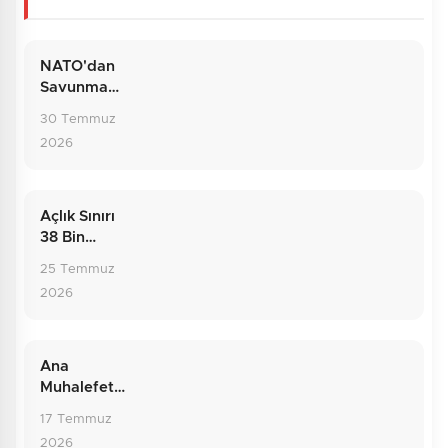
NATO'dan
Savunma
Hattına:
30 Temmuz
Temmuzun
2026
Dış Politika
Bilançosu
Açlık Sınırı
38 Bin
Liraya
25 Temmuz
Dayandı:
2026
Rakamların
Ardındaki
Gerçek
Ana
Muhalefette
Sarsıntı: Yol
17 Temmuz
Ayrımındaki
2026