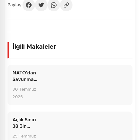
Paylaş:
İlgili Makaleler
NATO'dan
Savunma
Hattına:
30 Temmuz
Temmuzun
2026
Dış Politika
Bilançosu
Açlık Sınırı
38 Bin
Liraya
25 Temmuz
Dayandı: