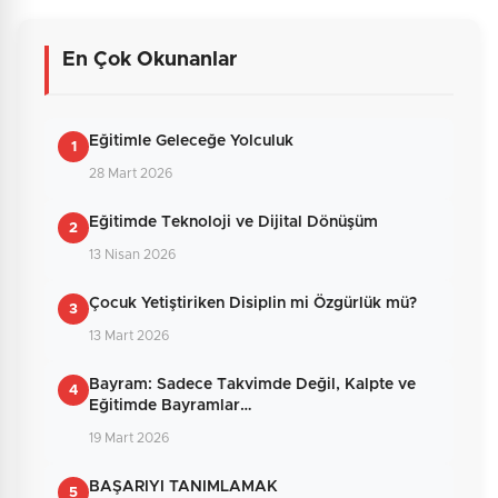
En Çok Okunanlar
Henüz yorum yapılmamış. İlk yorumu siz
yapın!
Eğitimle Geleceğe Yolculuk
1
28 Mart 2026
0
/2000
Eğitimde Teknoloji ve Dijital Dönüşüm
2
Güvenlik Sorusu:
13 Nisan 2026
1 + 7 = ?
Çocuk Yetiştiriken Disiplin mi Özgürlük mü?
3
13 Mart 2026
Gönder
Bayram: Sadece Takvimde Değil, Kalpte ve
4
Eğitimde Bayramlar…
19 Mart 2026
BAŞARIYI TANIMLAMAK
5