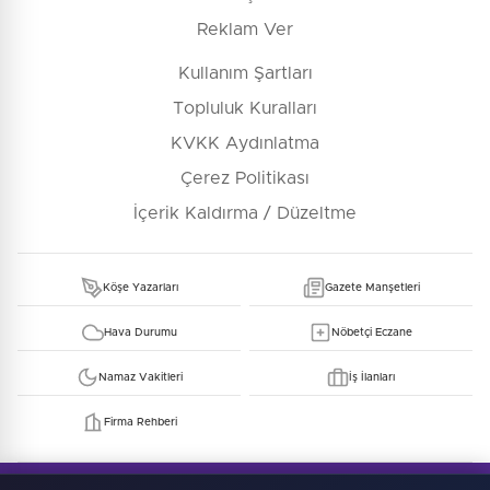
Reklam Ver
Kullanım Şartları
Topluluk Kuralları
KVKK Aydınlatma
Çerez Politikası
İçerik Kaldırma / Düzeltme
Köşe Yazarları
Gazete Manşetleri
Hava Durumu
Nöbetçi Eczane
Namaz Vakitleri
İş İlanları
Firma Rehberi
© Copyright 2026 E-Manşet Tüm Hakları Saklıdır
Kullanım Şartları
KVKK