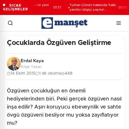
Çocuk adalet sisteminde yeni
Turhan Çömez hakkında 'halkı
SICAK
01:17
01:08
GELİŞMELER
dönem
yanıltıcı bilgiyi yayma'
soruşturması
Çocuklarda Özgüven Geliştirme
Erdal Kaya
Köşe Yazarı
14 Ekim 2015
1 dk okuma
448
Özgüven çocukluğun en önemli
hediyelerinden biri. Peki gerçek özgüven nasıl
inşa edilir? Aşırı koruyucu ebeveynlik ve sahte
övgü özgüveni besliyor mu yoksa zayıflatıyor
mu?