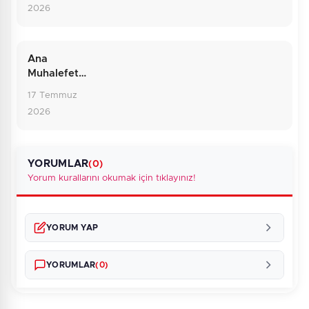
2026
Rakamların
Ardındaki
Gerçek
Ana
Muhalefette
Sarsıntı: Yol
17 Temmuz
Ayrımındaki
2026
CHP
YORUMLAR
(0)
Yorum kurallarını okumak için tıklayınız!
YORUM YAP
YORUMLAR
(0)