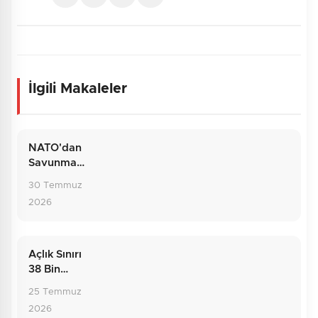
İlgili Makaleler
NATO'dan
Savunma
Hattına:
30 Temmuz
Temmuzun
2026
Dış Politika
Bilançosu
Açlık Sınırı
38 Bin
Liraya
25 Temmuz
Dayandı:
2026
Rakamların