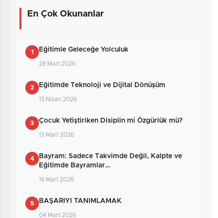
En Çok Okunanlar
Henüz yorum yapılmamış. İlk yorumu siz
yapın!
Eğitimle Geleceğe Yolculuk
1
28 Mart 2026
0
/2000
Eğitimde Teknoloji ve Dijital Dönüşüm
2
Güvenlik Sorusu:
13 Nisan 2026
4 + 10 = ?
Çocuk Yetiştiriken Disiplin mi Özgürlük mü?
3
13 Mart 2026
Gönder
Bayram: Sadece Takvimde Değil, Kalpte ve
4
Eğitimde Bayramlar…
19 Mart 2026
BAŞARIYI TANIMLAMAK
5
04 Mart 2026