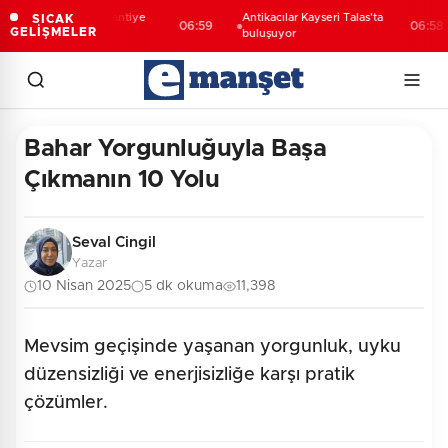
Kayseri Melikgazi şantiye
Antikacılar Kayseri Talas'ta
SICAK
06:59
06:58
GELİŞMELER
alanına döndü
buluşuyor
Bahar Yorgunluğuyla Başa
Çıkmanın 10 Yolu
Seval Cingil
Yazar
10 Nisan 2025
5 dk okuma
11,398
Mevsim geçişinde yaşanan yorgunluk, uyku
düzensizliği ve enerjisizliğe karşı pratik
çözümler.