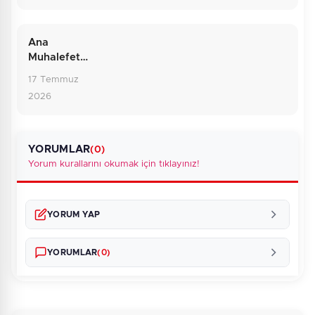
Ardındaki
Gerçek
Ana
Muhalefette
Sarsıntı: Yol
17 Temmuz
Ayrımındaki
2026
CHP
YORUMLAR
(0)
Yorum kurallarını okumak için tıklayınız!
YORUM YAP
YORUMLAR
(0)