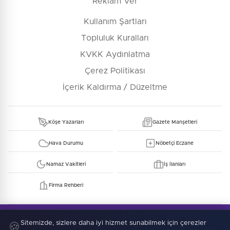
Reklam Ver
Kullanım Şartları
Topluluk Kuralları
KVKK Aydınlatma
Çerez Politikası
İçerik Kaldırma / Düzeltme
Köşe Yazarları
Gazete Manşetleri
Hava Durumu
Nöbetçi Eczane
Namaz Vakitleri
İş İlanları
Firma Rehberi
© Copyright 2026 E-Manşet Tüm Hakları Saklıdır
Kullanım Şartları
KVKK
Sitemizde, sizlere daha iyi hizmet sunabilmek için çerezler
Çerez Politikası
🍪