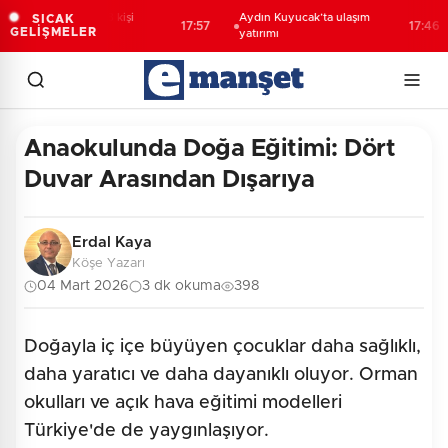
Artvin’de aranan 68 kişi
Aydın Kuyucak’ta ulaşım
SICAK
17:57
17:46
GELİŞMELER
yakalandı
yatırımı
Anaokulunda Doğa Eğitimi: Dört
Duvar Arasından Dışarıya
Erdal Kaya
Köşe Yazarı
04 Mart 2026
3 dk okuma
398
Doğayla iç içe büyüyen çocuklar daha sağlıklı,
daha yaratıcı ve daha dayanıklı oluyor. Orman
okulları ve açık hava eğitimi modelleri
Türkiye'de de yaygınlaşıyor.