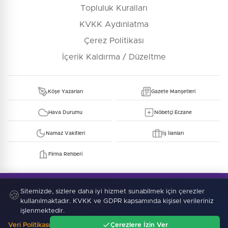
Topluluk Kuralları
KVKK Aydınlatma
Çerez Politikası
İçerik Kaldırma / Düzeltme
Köşe Yazarları
Gazete Manşetleri
Hava Durumu
Nöbetçi Eczane
Namaz Vakitleri
İş İlanları
Firma Rehberi
© Copyright 2026 E-Manşet Tüm Hakları Saklıdır
Kullanım Şartları
KVKK
Sitemizde, sizlere daha iyi hizmet sunabilmek için çerezler
Çerez Politikası
🍪
kullanılmaktadır. KVKK ve GDPR kapsamında kişisel verileriniz
işlenmektedir.
Veri Politikası
Çerezlere İzin Ver