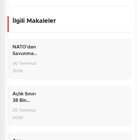
İlgili Makaleler
NATO'dan
Savunma
Hattına:
30 Temmuz
Temmuzun
2026
Dış Politika
Bilançosu
Açlık Sınırı
38 Bin
Liraya
25 Temmuz
Dayandı:
2026
Rakamların
Ardındaki
Gerçek