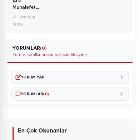
Ana
Muhalefette
Sarsıntı: Yol
17 Temmuz
Ayrımındaki
2026
CHP
YORUMLAR
(0)
Yorum kurallarını okumak için tıklayınız!
YORUM YAP
YORUMLAR
(0)
En Çok Okunanlar