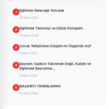
Henüz yorum yapılmamış. İlk yorumu siz
yapın!
Eğitimle Geleceğe Yolculuk
1
28 Mart 2026
0
/2000
Eğitimde Teknoloji ve Dijital Dönüşüm
2
Güvenlik Sorusu:
13 Nisan 2026
8 + 9 = ?
Çocuk Yetiştiriken Disiplin mi Özgürlük mü?
3
13 Mart 2026
Gönder
Bayram: Sadece Takvimde Değil, Kalpte ve
4
Eğitimde Bayramlar…
19 Mart 2026
BAŞARIYI TANIMLAMAK
5
04 Mart 2026