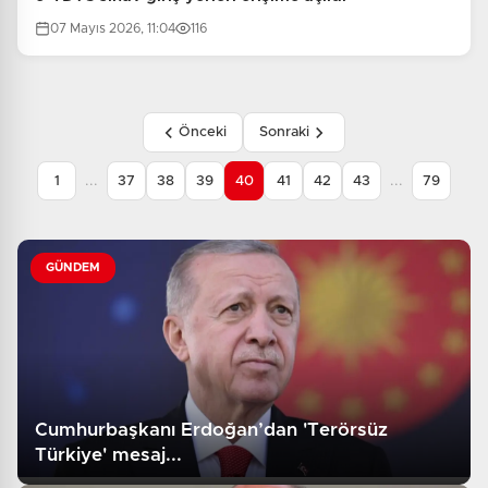
07 Mayıs 2026, 11:04
116
Önceki
Sonraki
...
...
1
37
38
39
40
41
42
43
79
GÜNDEM
Cumhurbaşkanı Erdoğan’dan 'Terörsüz
Türkiye' mesaj...