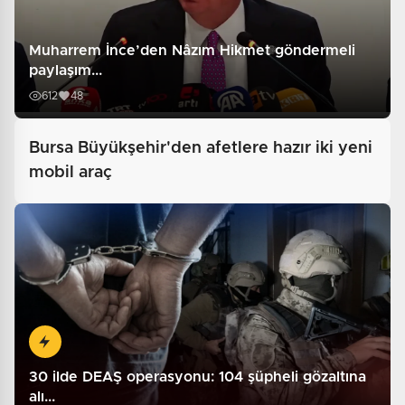
Muharrem İnce’den Nâzım Hikmet göndermeli
paylaşım...
612
48
Bursa Büyükşehir'den afetlere hazır iki yeni
mobil araç
30 ilde DEAŞ operasyonu: 104 şüpheli gözaltına
alı...