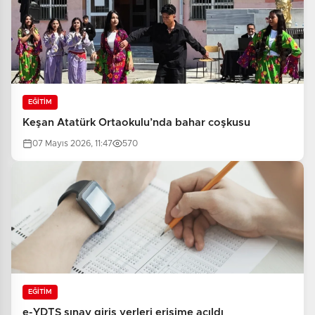
EĞİTİM
Keşan Atatürk Ortaokulu’nda bahar coşkusu
07 Mayıs 2026, 11:47
570
EĞİTİM
e-YDTS sınav giriş yerleri erişime açıldı