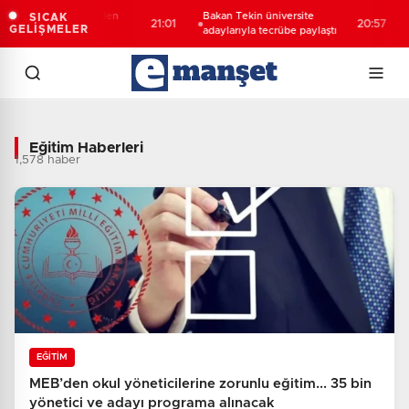
alı öğrencilerden
Bakan Tekin üniversite
688 mi
SICAK
21:01
20:57
GELİŞMELER
yaret
adaylarıyla tecrübe paylaştı
hesapl
Eğitim Haberleri - Son Dakika Eğitim
Eğitim Haberleri
1,578 haber
EĞİTİM
MEB’den okul yöneticilerine zorunlu eğitim... 35 bin
yönetici ve adayı programa alınacak