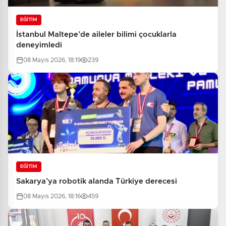
EĞİTİM
İstanbul Maltepe’de aileler bilimi çocuklarla
deneyimledi
08 Mayıs 2026, 18:19
239
EĞİTİM
Sakarya’ya robotik alanda Türkiye derecesi
08 Mayıs 2026, 18:16
459