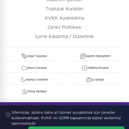
Topluluk Kuralları
KVKK Aydınlatma
Çerez Politikası
İçerik Kaldırma / Düzeltme
Köşe Yazarları
Gazete Manşetleri
Hava Durumu
Nöbetçi Eczane
Namaz Vakitleri
İş İlanları
Firma Rehberi
© Copyright 2026 E-Manşet Tüm Hakları Saklıdır
Kullanım Şartları
KVKK
Sitemizde, sizlere daha iyi hizmet sunabilmek için çerezler
Çerez Politikası
🍪
kullanılmaktadır. KVKK ve GDPR kapsamında kişisel verileriniz
işlenmektedir.