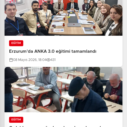
EĞİTİM
Erzurum’da ANKA 3.0 eğitimi tamamlandı
08 Mayıs 2026, 18:04
431
EĞİTİM