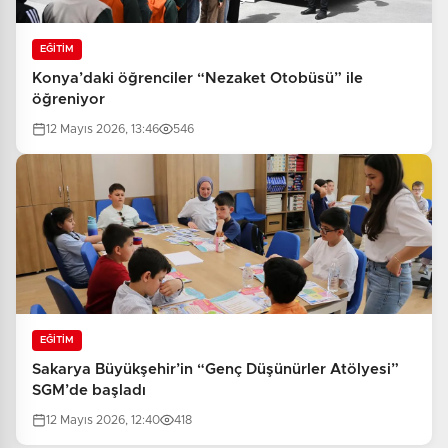
EĞİTİM
Konya’daki öğrenciler “Nezaket Otobüsü” ile
öğreniyor
12 Mayıs 2026, 13:46
546
EĞİTİM
Sakarya Büyükşehir’in “Genç Düşünürler Atölyesi”
SGM’de başladı
12 Mayıs 2026, 12:40
418