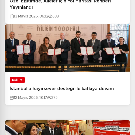
Özel Eğitimde, Aileler İçin Yol Haritası Rehberi
Yayınlandı
13 Mayıs 2026, 06:12
388
EĞİTİM
İstanbul'a hayırsever desteği ile katkıya devam
12 Mayıs 2026, 18:17
275