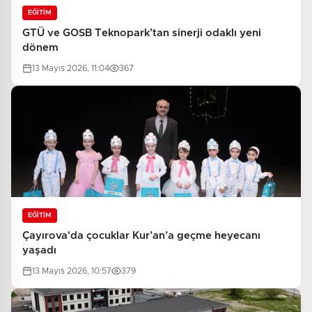
EĞİTİM
GTÜ ve GOSB Teknopark’tan sinerji odaklı yeni
dönem
13 Mayıs 2026, 11:04
367
EĞİTİM
Çayırova'da çocuklar Kur’an’a geçme heyecanı
yaşadı
13 Mayıs 2026, 10:57
379