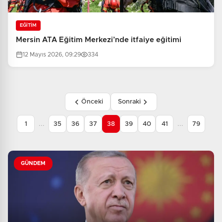
EĞİTİM
Mersin ATA Eğitim Merkezi’nde itfaiye eğitimi
12 Mayıs 2026, 09:29
334
Önceki
Sonraki
...
...
1
35
36
37
38
39
40
41
79
GÜNDEM