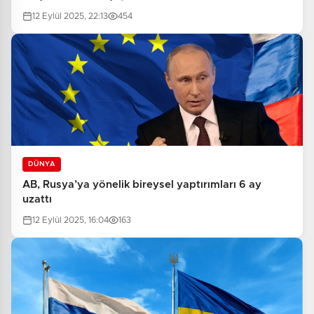
12 Eylül 2025, 22:13
454
DÜNYA
AB, Rusya’ya yönelik bireysel yaptırımları 6 ay
uzattı
12 Eylül 2025, 16:04
163