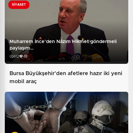
SİYASET
Muharrem İnce’den Nâzım Hikmet göndermeli
paylaşım...
612
48
Bursa Büyükşehir'den afetlere hazır iki yeni
mobil araç