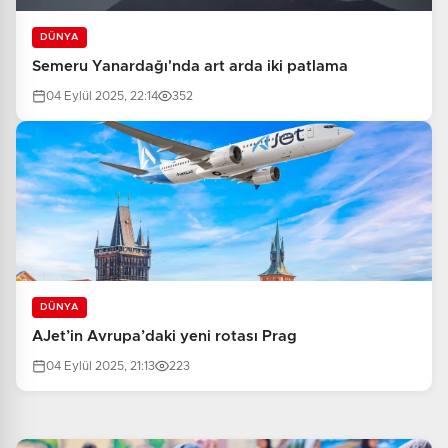
DÜNYA
Semeru Yanardağı'nda art arda iki patlama
04 Eylül 2025, 22:14
352
DÜNYA
AJet’in Avrupa’daki yeni rotası Prag
04 Eylül 2025, 21:13
223