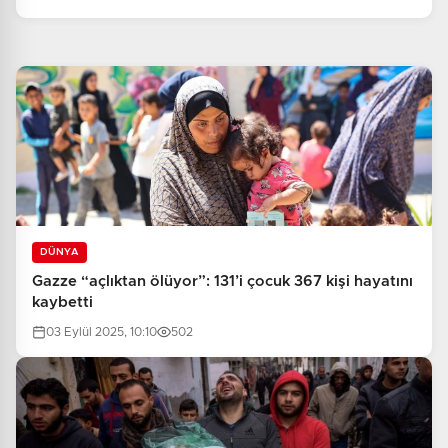
DÜNYA
Gazze “açlıktan ölüyor”: 131’i çocuk 367 kişi hayatını
kaybetti
03 Eylül 2025, 10:10
502