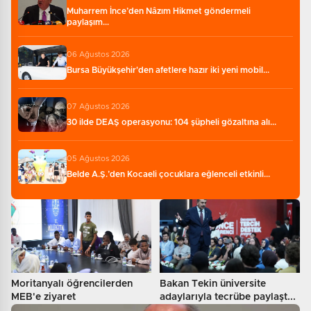
Muharrem İnce’den Nâzım Hikmet göndermeli
paylaşım...
06 Ağustos 2026
Bursa Büyükşehir'den afetlere hazır iki yeni mobil...
07 Ağustos 2026
30 ilde DEAŞ operasyonu: 104 şüpheli gözaltına alı...
05 Ağustos 2026
Belde A.Ş.’den Kocaeli çocuklara eğlenceli etkinli...
Moritanyalı öğrencilerden
Bakan Tekin üniversite
MEB'e ziyaret
adaylarıyla tecrübe paylaşt...