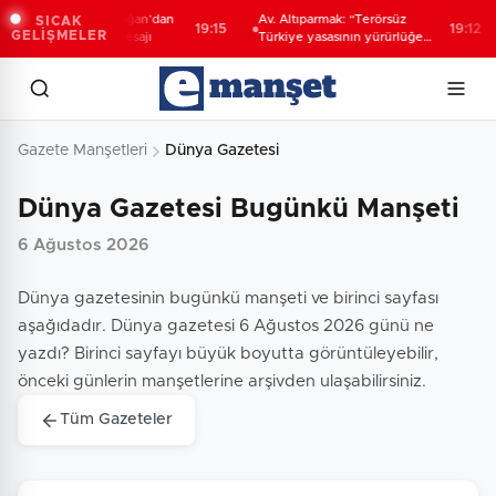
Cumhurbaşkanı Erdoğan’dan
Av. Altıparmak: “Terörsüz
SICAK
19:15
19:12
GELİŞMELER
'Terörsüz Türkiye' mesajı
Türkiye yasasının yürürlüğe
girmesi ve ilgililerin başvuru
süreci”
Gazete Manşetleri
Dünya Gazetesi
Dünya Gazetesi Bugünkü Manşeti
6 Ağustos 2026
Dünya gazetesinin bugünkü manşeti ve birinci sayfası
aşağıdadır. Dünya gazetesi 6 Ağustos 2026 günü ne
yazdı? Birinci sayfayı büyük boyutta görüntüleyebilir,
önceki günlerin manşetlerine arşivden ulaşabilirsiniz.
Tüm Gazeteler