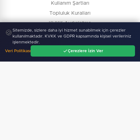
Kullanım Şartları
Topluluk Kuralları
KVKK Aydınlatma
Sitemizde, sizlere daha iyi hizmet sunabilmek için çerezler
🍪
Çerez Politikası
kullanılmaktadır. KVKK ve GDPR kapsamında kişisel verileriniz
işlenmektedir.
İçerik Kaldırma / Düzeltme
Veri Politikası
Çerezlere İzin Ver
Ana Sayfa
Gündem
Ara
Menü
Köşe Yazarları
Gazete Manşetleri
Hava Durumu
Nöbetçi Eczane
Namaz Vakitleri
İş İlanları
Firma Rehberi
© Copyright 2026 E-Manşet Tüm Hakları Saklıdır
Kullanım Şartları
KVKK
Çerez Politikası