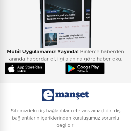
0
/2000
Güvenlik Sorusu:
9 + 5 = ?
Mobil Uygulamamız Yayında!
Binlerce haberden
Gönder
anında haberdar ol, ilgi alanına göre haber oku.
Sitemizdeki dış bağlantılar referans amaçlıdır, dış
bağlantıların içeriklerinden kuruluşumuz sorumlu
değildir.