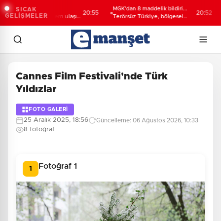
li Darıca’ya
MGK'dan 8 maddelik bildiri...
Yak
SICAK
20:55
20:52
GELİŞMELER
şehir'den modern ulaşım
Terörsüz Türkiye, bölgesel
ge
mı
güvenlik ve Gazze mesajı
Cannes Film Festivali'nde Türk
Yıldızlar
FOTO GALERİ
25 Aralık 2025, 18:56
Güncelleme: 06 Ağustos 2026, 10:33
8 fotoğraf
Fotoğraf 1
1