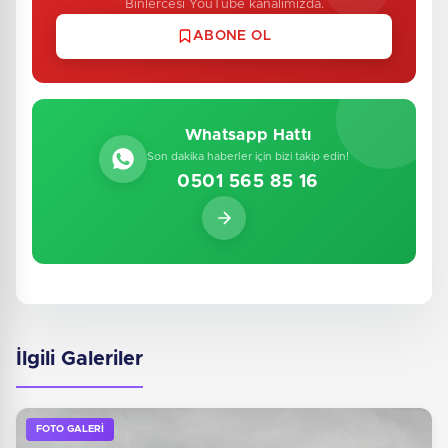
Binlercesi YouTube kanalımızda.
ABONE OL
Whatsapp Hattı
Son dakika haberler için bizi takip edin!
0501 565 85 16
İlgili Galeriler
FOTO GALERİ