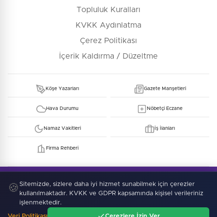
Topluluk Kuralları
KVKK Aydınlatma
Çerez Politikası
İçerik Kaldırma / Düzeltme
Köşe Yazarları
Gazete Manşetleri
Hava Durumu
Nöbetçi Eczane
Namaz Vakitleri
İş İlanları
Firma Rehberi
© Copyright 2026 E-Manşet Tüm Hakları Saklıdır
Kullanım Şartları
KVKK
Çerez Politikası
Sitemizde, sizlere daha iyi hizmet sunabilmek için çerezler
🍪
kullanılmaktadır. KVKK ve GDPR kapsamında kişisel verileriniz
işlenmektedir.
Veri Politikası
Çerezlere İzin Ver