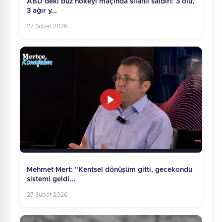
ABD'deki buz hokeyi maçında silahlı saldırı: 3 ölü,
3 ağır y...
27 Şubat 2026
Mehmet Mert: "Kentsel dönüşüm gitti, gecekondu
sistemi geldi...
27 Şubat 2026