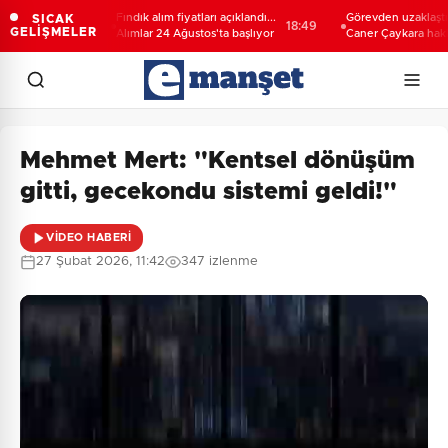
rihi
Fındık alım fiyatları açıklandı...
Görevden uzaklaştırılan
SICAK
18:52
18:49
GELİŞMELER
Alımlar 24 Ağustos'ta başlıyor
Caner Çaykara hakkında
kararı
Mehmet Mert: "Kentsel dönüşüm
gitti, gecekondu sistemi geldi!"
VİDEO HABERİ
27 Şubat 2026, 11:42
347 izlenme