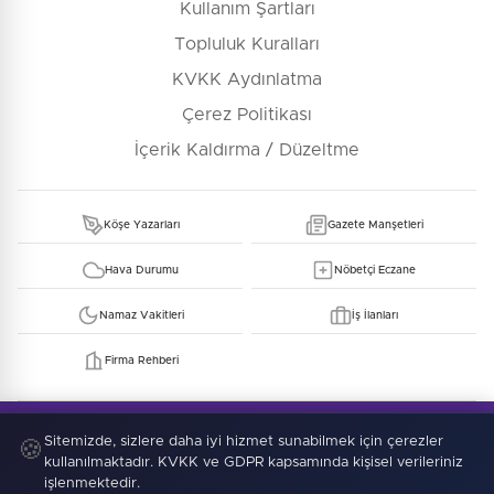
Kullanım Şartları
Topluluk Kuralları
KVKK Aydınlatma
Çerez Politikası
İçerik Kaldırma / Düzeltme
Köşe Yazarları
Gazete Manşetleri
Hava Durumu
Nöbetçi Eczane
Namaz Vakitleri
İş İlanları
Firma Rehberi
© Copyright 2026 E-Manşet Tüm Hakları Saklıdır
Kullanım Şartları
KVKK
Sitemizde, sizlere daha iyi hizmet sunabilmek için çerezler
Çerez Politikası
🍪
kullanılmaktadır. KVKK ve GDPR kapsamında kişisel verileriniz
işlenmektedir.