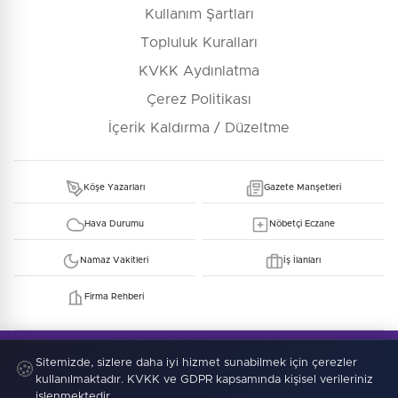
Kullanım Şartları
Topluluk Kuralları
KVKK Aydınlatma
Çerez Politikası
İçerik Kaldırma / Düzeltme
Köşe Yazarları
Gazete Manşetleri
Hava Durumu
Nöbetçi Eczane
Namaz Vakitleri
İş İlanları
Firma Rehberi
© Copyright 2026 E-Manşet Tüm Hakları Saklıdır
Kullanım Şartları
KVKK
Çerez Politikası
Sitemizde, sizlere daha iyi hizmet sunabilmek için çerezler
🍪
kullanılmaktadır. KVKK ve GDPR kapsamında kişisel verileriniz
işlenmektedir.