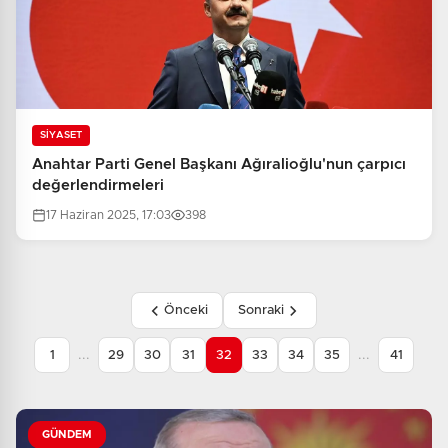
SİYASET
Anahtar Parti Genel Başkanı Ağıralioğlu'nun çarpıcı
değerlendirmeleri
17 Haziran 2025, 17:03
398
Önceki
Sonraki
...
...
1
29
30
31
32
33
34
35
41
GÜNDEM