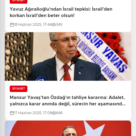
SİYASET
Yavuz Ağıralioğlu'ndan İsrail tepkisi: İsrail'den
korkan İsrail'den beter olsun!
18 Haziran 2025, 17:44
349
SİYASET
Mansur Yavaş'tan Özdağ'ın tahliye kararına: Adalet,
yalnızca karar anında değil, sürecin her aşamasında
hissedilmelidir
17 Haziran 2025, 17:09
646