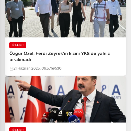
SİYASET
Özgür Özel, Ferdi Zeyrek'in kızını YKS'de yalnız
bırakmadı
21 Haziran 2025, 06:57
530
SİYASET