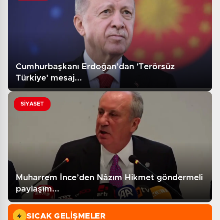
Cumhurbaşkanı Erdoğan’dan 'Terörsüz
Türkiye' mesaj...
SİYASET
Muharrem İnce’den Nâzım Hikmet göndermeli
paylaşım...
SICAK GELIŞMELER