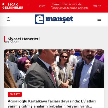
alı öğrencilerden
Bakan Tekin üniversite
688 mi
SICAK
21:01
20:57
GELİŞMELER
yaret
adaylarıyla tecrübe paylaştı
hesapl
Siyaset Haberleri - Son Dakika Siyas
Siyaset Haberleri
819 haber
SİYASET
Ağıralioğlu Kartalkaya faciası davasında: Evlatları
yanmış gitmiş anaların babaların feryadı vardı