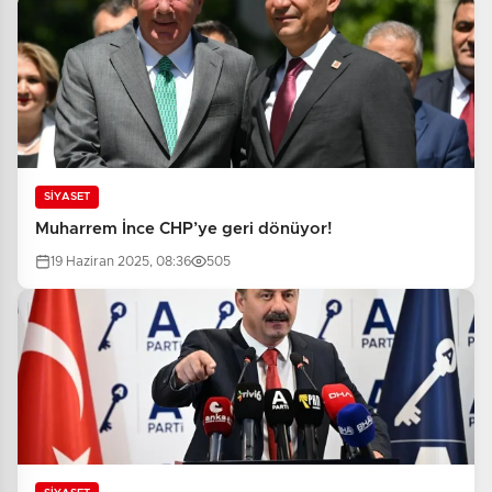
SİYASET
Muharrem İnce CHP’ye geri dönüyor!
19 Haziran 2025, 08:36
505