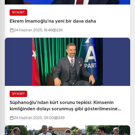
SİYASET
Ekrem İmamoğlu’na yeni bir dava daha
24 Haziran 2025, 18:46
226
SİYASET
Süphanoğlu’ndan kürt sorunu tepkisi: Kimsenin
kimliğinden dolayı sorunmuş gibi gösterilmesine
tahammülümüz yok
24 Haziran 2025, 06:00
249