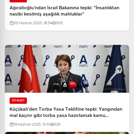
Ağıralioğlu'ndan İsrail Bakanına tepki: "İnsanlıktan
nasibi kesilmiş aşağılık mahluklar"
20 Haziran 2025, 18:54
505
SİYASET
Küçükali'den Torba Yasa Teklifine tepki: Yangından
mal kaçırır gibi torba yasa hazırlamak kamu
vicdanıyla bağdaşmıyor
19 Haziran 2025, 13:51
626