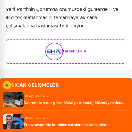
Yeni Parti'nin Çorum'da önümüzdeki günlerde il ve
ilçe teşkilatlanmasını tamamlayarak saha
çalışmalarına başlaması bekleniyor.
Haber :
BHA
SICAK GELIŞMELER
08 Ağustos 2026
Depremde hasar gören Malatya Arkeoloji Müzesi yeniden…
08 Ağustos 2026
Trabzonspor’da kombine satışlarında tarihi rekor