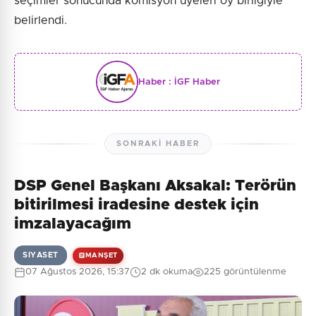
seçimler sonucunda komisyon üyeleri oy birliğiyle
belirlendi.
Haber :
İGF Haber
SONRAKI HABER
DSP Genel Başkanı Aksakal: Terörün
bitirilmesi iradesine destek için
imzalayacağım
SIYASET
MANŞET
07 Ağustos 2026, 15:37
2 dk okuma
225 görüntülenme