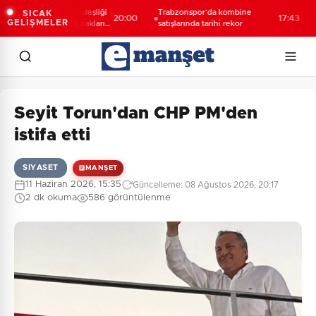
ıllık Türk-Kürt kardeşliği
Trabzonspor’da kombine
Esn
SICAK
20:00
17:43
GELİŞMELER
ogan değil, bu toprakların
satışlarında tarihi rekor
açı
idir”
Seyit Torun'dan CHP PM'den
istifa etti
SIYASET
MANŞET
11 Haziran 2026, 15:35
Güncelleme: 08 Ağustos 2026, 20:17
2 dk okuma
586 görüntülenme