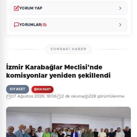
YORUM YAP
YORUMLAR
(0)
SONRAKI HABER
İzmir Karabağlar Meclisi'nde
Henüz yorum yapılmamış. İlk yorumu siz yapın!
komisyonlar yeniden şekillendi
SIYASET
MANŞET
07 Ağustos 2026, 18:06
2 dk okuma
228 görüntülenme
0
/2000
Güvenlik Sorusu:
7 + 6 = ?