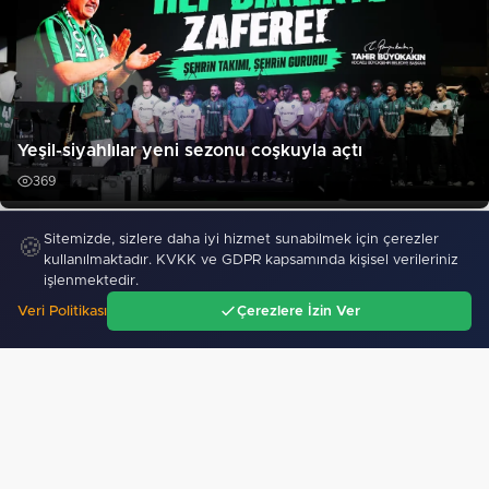
Yeşil-siyahlılar yeni sezonu coşkuyla açtı
369
Sitemizde, sizlere daha iyi hizmet sunabilmek için çerezler
"Bodrum’da Ferrari’li deniz keyfi!"
🍪
kullanılmaktadır. KVKK ve GDPR kapsamında kişisel verileriniz
işlenmektedir.
Veri Politikası
Çerezlere İzin Ver
Ana Sayfa
Gündem
Ara
Menü