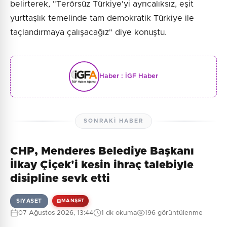
belirterek, "Terörsüz Türkiye'yi ayrıcalıksız, eşit
yurttaşlık temelinde tam demokratik Türkiye ile
taçlandırmaya çalışacağız" diye konuştu.
Haber :
İGF Haber
SONRAKI HABER
CHP, Menderes Belediye Başkanı
İlkay Çiçek'i kesin ihraç talebiyle
disipline sevk etti
SIYASET
MANŞET
07 Ağustos 2026, 13:44
1 dk okuma
196 görüntülenme