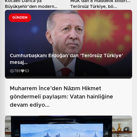
Kocaeli Darıca’ya
MGK'dan 8 maddelik bildiri...
Büyükşehir'den modern
Terörsüz Türkiye, bö...
ulaşım yat...
GÜNDEM
Cumhurbaşkanı Erdoğan’dan 'Terörsüz Türkiye'
mesaj...
789
63
Muharrem İnce’den Nâzım Hikmet
göndermeli paylaşım: Vatan hainliğine
devam ediyo...