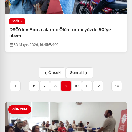
SAĞLIK
DSÖ’den Ebola alarmı: Ölüm oranı yüzde 50’ye
ulaştı
30 Mayıs 2026, 16:45
402
Önceki
Sonraki
...
...
1
6
7
8
9
10
11
12
30
GÜNDEM