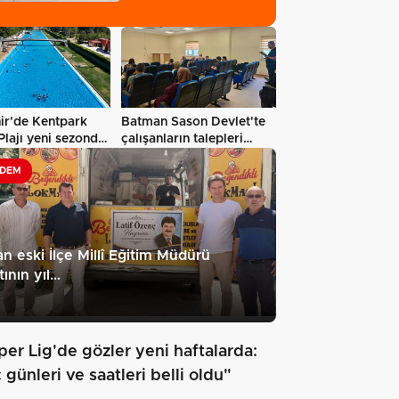
şekillendi…
ir'de Kentpark
Batman Sason Devlet'te
lajı yeni sezonda
çalışanların talepleri
e…
dinlendi…
DEM
n eski İlçe Millî Eğitim Müdürü
tının yıl…
per Lig'de gözler yeni haftalarda:
günleri ve saatleri belli oldu"