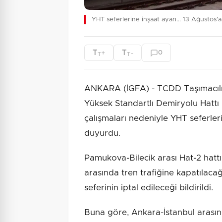
YHT seferlerine inşaat ayarı... 13 Ağustos'a
T
T
+
-
0
T
T
ANKARA (İGFA) - TCDD Taşımacıl
Yüksek Standartlı Demiryolu Hattı
çalışmaları nedeniyle YHT seferleri
duyurdu.
Pamukova-Bilecik arası Hat-2 hattı
arasında tren trafiğine kapatılacağ
seferinin iptal edileceği bildirildi.
Buna göre, Ankara-İstanbul arasınd