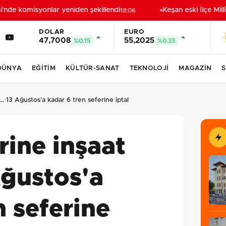
nde komisyonlar yeniden şekillendi
Keşan eski İlçe Millî
18:06
DOLAR
EURO
47,7008
55,2025
%0.15
%0.33
DÜNYA
EĞİTİM
KÜLTÜR-SANAT
TEKNOLOJİ
MAGAZİN
S
.. 13 Ağustos'a kadar 6 tren seferine iptal
rine inşaat
Ağustos'a
n seferine