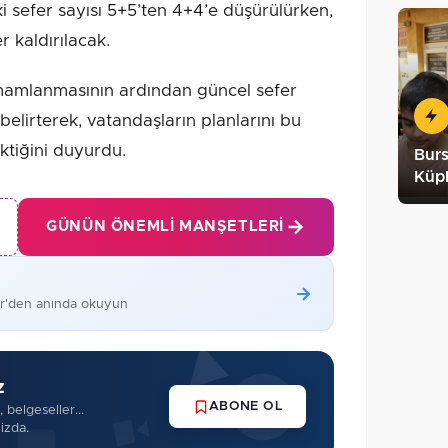
 sefer sayısı 5+5’ten 4+4’e düşürülürken,
r kaldırılacak.
amamlanmasının ardından güncel sefer
 belirterek, vatandaşların planlarını bu
ktiğini duyurdu.
Burs
Küpl
GÜNÜN ÖNEMLI MANŞETLERI
er'den anında okuyun
z
ABONE OL
 belgeseller...
izda.