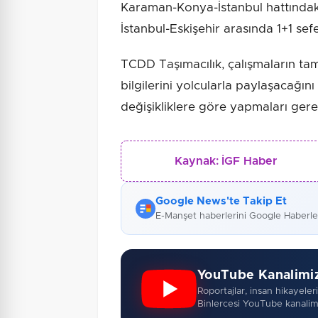
Karaman-Konya-İstanbul hattındaki
İstanbul-Eskişehir arasında 1+1 sefe
TCDD Taşımacılık, çalışmaların t
bilgilerini yolcularla paylaşacağını
değişikliklere göre yapmaları gere
Kaynak:
İGF Haber
Google News'te Takip Et
E-Manşet haberlerini Google Haberl
YouTube Kanalimi
Roportajlar, insan hikayeleri,
Binlercesi YouTube kanalim