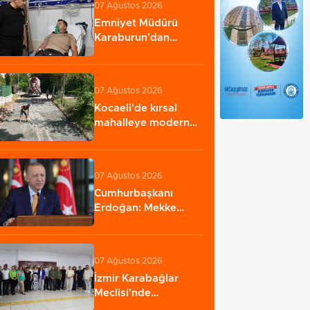
07 Ağustos 2026
Emniyet Müdürü
Karaburun'dan
kahraman bekçiye
hastanede…
07 Ağustos 2026
Kocaeli'de kırsal
mahalleye modern
yol
07 Ağustos 2026
Cumhurbaşkanı
Erdoğan: Mekke
Anlaşması savunma
iş…
07 Ağustos 2026
İzmir Karabağlar
Meclisi'nde
komisyonlar yeniden