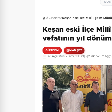
SON
Henüz yorum yapı
/
Gündem
/
Keşan eski İlçe Millî Eğitim Mü
Keşan eski İlçe Mil
2 + 6 = ?
Güvenlik Sorusu:
vefatının yıl dönüm
GÜNDEM
MANŞET
07 Ağustos 2026, 18:00
2 dk okuma