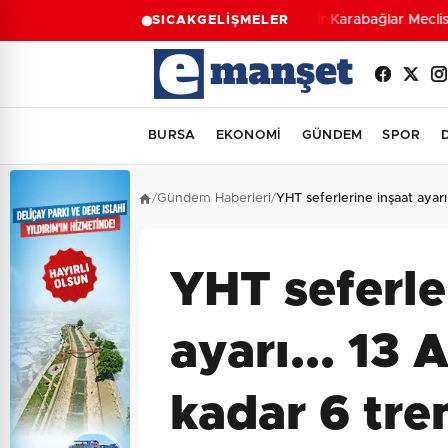
İzmir Karabağlar Meclisi'
SICAK
GELİŞMELER
BURSA
EKONOMİ
GÜNDEM
SPOR
/
Gündem Haberleri
/
YHT seferlerine inşaat ayarı.
YHT seferle
ayarı... 13 
kadar 6 tre