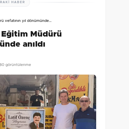
RAKI HABER
lmamış. İlk yorumu siz yapın!
dürü vefatının yıl dönümünde…
0
/2000
lî Eğitim Müdürü
Gönder
ünde anıldı
180 görüntülenme