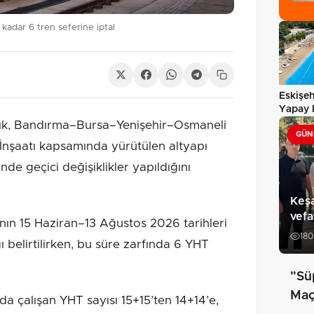
 kadar 6 tren seferine iptal
Eskişeh
Yapay P
hizmet
ık, Bandırma–Bursa–Yenişehir–Osmaneli
GÜN
 İnşaatı kapsamında yürütülen altyapı
nde geçici değişiklikler yapıldığını
Keşa
vefa
nın 15 Haziran–13 Ağustos 2026 tarihleri
180
ı belirtilirken, bu süre zarfında 6 YHT
"Sü
Maç 
a çalışan YHT sayısı 15+15’ten 14+14’e,