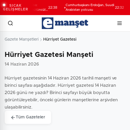
şkan Vekili Şahin Biba:
Cumhurbaşkanı Erdoğan, Suudi
SICAK
22:38
22:32
GELİŞMELER
rsa'nın geleceğini bütüncül
Arabistan yolcusu
layışla planlıyoruz
Gazete Manşetleri
Hürriyet Gazetesi
Hürriyet Gazetesi Manşeti
14 Haziran 2026
Hürriyet gazetesinin 14 Haziran 2026 tarihli manşeti ve
birinci sayfası aşağıdadır. Hürriyet gazetesi 14 Haziran
2026 günü ne yazdı? Birinci sayfayı büyük boyutta
görüntüleyebilir, önceki günlerin manşetlerine arşivden
ulaşabilirsiniz.
Tüm Gazeteler