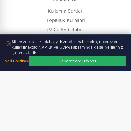
Kullanım Şartları
Topluluk Kuralları
KVKK Aydınlatma
Çerez Politikası
Sitemizde, sizlere daha iyi hizmet sunabilmek için çerezler
🍪
kullanılmaktadır. KVKK ve GDPR kapsamında kişisel verileriniz
İçerik Kaldırma / Düzeltme
işlenmektedir.
Veri Politikası
Çerezlere İzin Ver
Ana Sayfa
Gündem
Ara
Menü
Köşe Yazarları
Gazete Manşetleri
Hava Durumu
Nöbetçi Eczane
Namaz Vakitleri
İş İlanları
Firma Rehberi
© Copyright 2026 E-Manşet Tüm Hakları Saklıdır
Kullanım Şartları
KVKK
Çerez Politikası