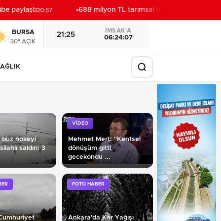
 paylaştı
688 milyon TL tarımsal destek hesaplarda
20:57
20:5
İMSAK'A
BURSA
21:25
06:24:05
30° AÇIK
AĞLIK
VİDEO
 buz hokeyi
Mehmet Mert: "Kentsel
lahlı saldırı: 3
dönüşüm gitti,
gecekondu ...
BER
FOTO HABER
Cumhuriyet
Ankara'da Kar Yağışı