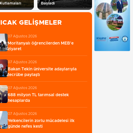
Kutlamaları
Başladı
ICAK GELIŞMELER
07 Ağustos 2026
Moritanyalı öğrencilerden MEB'e
ziyaret
07 Ağustos 2026
Bakan Tekin üniversite adaylarıyla
tecrübe paylaştı
07 Ağustos 2026
688 milyon TL tarımsal destek
hesaplarda
07 Ağustos 2026
Yelkencilerin zorlu mücadelesi ilk
günde nefes kesti