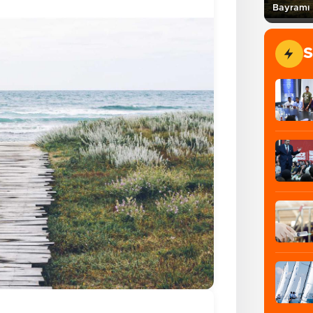
Bayramı 
S