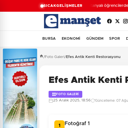
Moritanyalı öğrencilerden 
SICAK
GELİŞMELER
BURSA
EKONOMİ
GÜNDEM
SPOR
/
Foto Galeri
/
Efes Antik Kenti Restorasyonu
Efes Antik Kenti
FOTO GALERİ
25 Aralık 2025, 18:56
Güncelleme: 07 Ağu
Fotoğraf 1
1