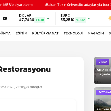
MEB'e ziyaret
Bakan Tekin üniversite adaylarıyla tecrübe
21:01
DOLAR
EURO
47,7436
55,2510
%0.18
%0.32
DÜNYA
EĞİTİM
KÜLTÜR-SANAT
TEKNOLOJİ
MAGAZİN
S
VİDEO
 Restorasyonu
ABD'deki
maçında si
...
8 fotoğraf
stos 2026, 23:01
FOTO HA
29 Ekim 