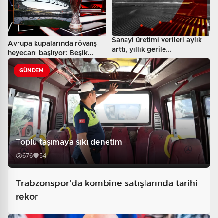
Sanayi üretimi verileri aylık
Avrupa kupalarında rövanş
arttı, yıllık gerile...
heyecanı başlıyor: Beşik...
GÜNDEM
Toplu taşımaya sıkı denetim
676
54
Trabzonspor’da kombine satışlarında tarihi
rekor