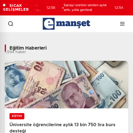
alarında rövanş
Sanayi üretimi verileri aylık
Bakan Şi
SICAK
12:58
12:54
GELİŞMELER
aşlıyor: Beşiktaş
arttı, yıllık geriledi
ikinci ç
or
büyüdü
Eğitim Haberleri - Son Dakika Eğitim
Eğitim Haberleri
1,594 haber
EĞİTİM
Üniversite öğrencilerine aylık 13 bin 750 lira burs
desteği