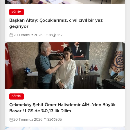
EĞİTİM
Başkan Altay: Çocuklarımız, cıvıl cıvıl bir yaz
geçiriyor
20 Temmuz 2026, 13:36
362
EĞİTİM
Çekmeköy Şehit Ömer Halisdemir AİHL'den Büyük
Başarı! LGS'de %0,13'lik Dilim
20 Temmuz 2026, 11:32
305