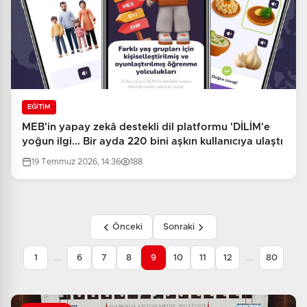
EĞİTİM
MEB'in yapay zekâ destekli dil platformu 'DİLİM'e
yoğun ilgi... Bir ayda 220 bini aşkın kullanıcıya ulaştı
19 Temmuz 2026, 14:36
188
Önceki
Sonraki
...
...
1
6
7
8
9
10
11
12
80