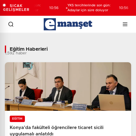
hlerinde son gün:
YKS tercihlerinde son gün:
Bursa'
SICAK
10:56
10:56
GELİŞMELER
çin süre doluyor
Adaylar için süre doluyor
Avrupa
Eğitim Haberleri - Son Dakika Eğitim
Eğitim Haberleri
1,592 haber
EĞİTİM
Konya'da fakülteli öğrencilere ticaret sicili
uygulamalı anlatıldı