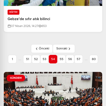
EĞİTİM
Gebze'de sıfır atık bilinci
07 Nisan 2026, 14:27
653
Önceki
Sonraki
...
...
1
51
52
53
54
55
56
57
80
GÜNDEM