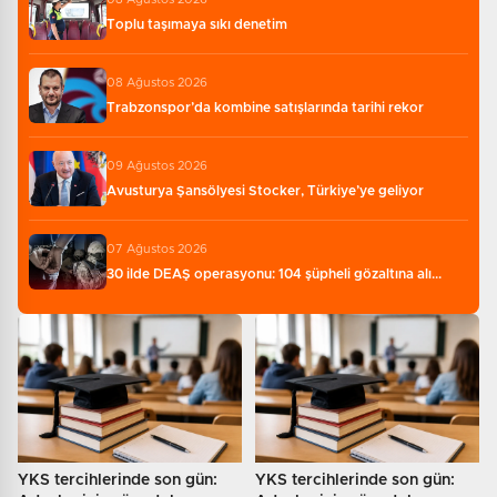
Toplu taşımaya sıkı denetim
08 Ağustos 2026
Trabzonspor’da kombine satışlarında tarihi rekor
09 Ağustos 2026
Avusturya Şansölyesi Stocker, Türkiye’ye geliyor
07 Ağustos 2026
30 ilde DEAŞ operasyonu: 104 şüpheli gözaltına alı...
YKS tercihlerinde son gün:
YKS tercihlerinde son gün: