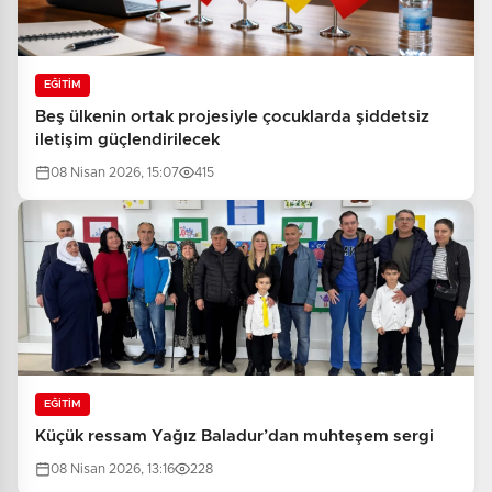
EĞİTİM
Beş ülkenin ortak projesiyle çocuklarda şiddetsiz
iletişim güçlendirilecek
08 Nisan 2026, 15:07
415
EĞİTİM
Küçük ressam Yağız Baladur’dan muhteşem sergi
08 Nisan 2026, 13:16
228