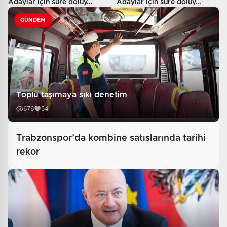
Adaylar için süre doluy...
Adaylar için süre doluy...
GÜNDEM
Toplu taşımaya sıkı denetim
676
54
Trabzonspor’da kombine satışlarında tarihi
rekor