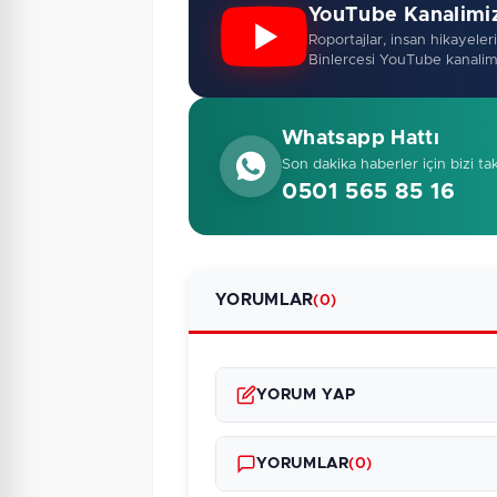
YouTube Kanalimi
Roportajlar, insan hikayeleri,
Binlercesi YouTube kanalim
Whatsapp Hattı
Son dakika haberler için bizi ta
0501 565 85 16
YORUMLAR
(0)
YORUM YAP
YORUMLAR
(0)