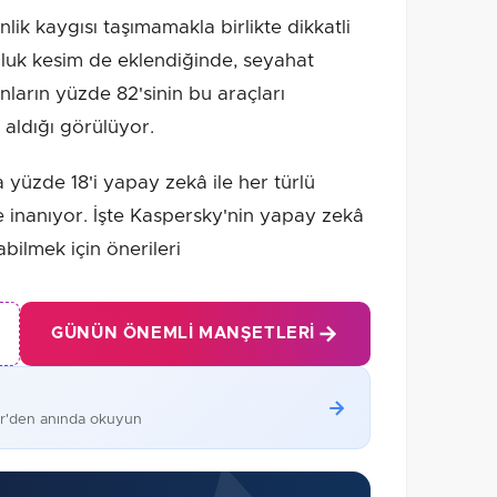
k kaygısı taşımamakla birlikte dikkatli
luk kesim de eklendiğinde, seyahat
ların yüzde 82'sinin bu araçları
 aldığı görülüyor.
ca yüzde 18'i yapay zekâ ile her türlü
e inanıyor. İşte Kaspersky'nin yapay zekâ
bilmek için önerileri
GÜNÜN ÖNEMLI MANŞETLERI
er'den anında okuyun