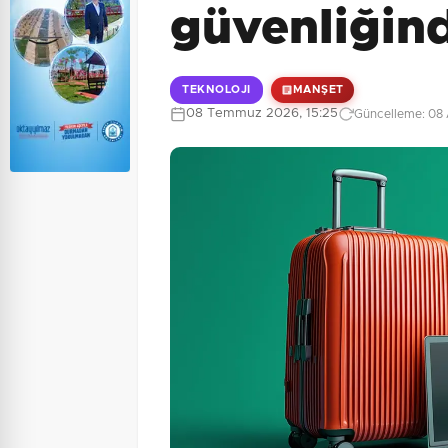
güvenliğind
TEKNOLOJI
MANŞET
08 Temmuz 2026, 15:25
Güncelleme: 08 