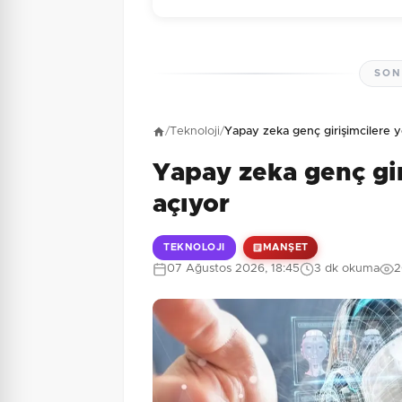
SON
Henüz yorum yapı
/
Teknoloji
/
Yapay zeka genç girişimcilere ye
Yapay zeka genç gir
3 + 10 = ?
Güvenlik Sorusu:
açıyor
TEKNOLOJI
MANŞET
07 Ağustos 2026, 18:45
3 dk okuma
2