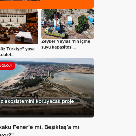
rehberliği…
Zeyker Yaylası’nın içme
suyu kapasitesi
üz Türkiye” yasa
güçlendirildi…
Adalet
onu’ndan…
NOLOJI
z ekosistemini koruyacak proje
4
kaku Fener’e mi, Beşiktaş’a mı
iyor?"