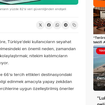
nların yüzde 82'si veri güvenliğinden endişeli
“Terörs
e, Türkiye’deki kullanıcıların seyahat
teklifi 
Komisy
elmesindeki en önemli neden, zamandan
TEK
kolaylaştırmak; nitekim katılımcıların
ıyor.
e 66'sı tercih ettikleri destinasyondaki
Deni
a bilgi edinmek amacıyla yapay zekâdan
37
ercihlerine uygun özelleştirilmiş öneriler
"Lu
gel