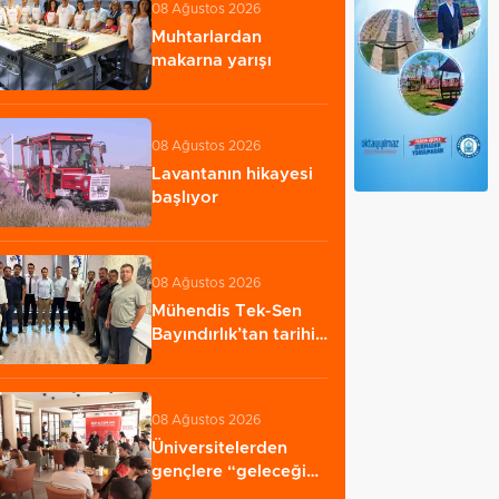
08 Ağustos 2026
Muhtarlardan
makarna yarışı
08 Ağustos 2026
Lavantanın hikayesi
başlıyor
08 Ağustos 2026
Mühendis Tek-Sen
Bayındırlık’tan tarihi
adım: İlk…
08 Ağustos 2026
Üniversitelerden
gençlere “geleceğin
meslekleri”