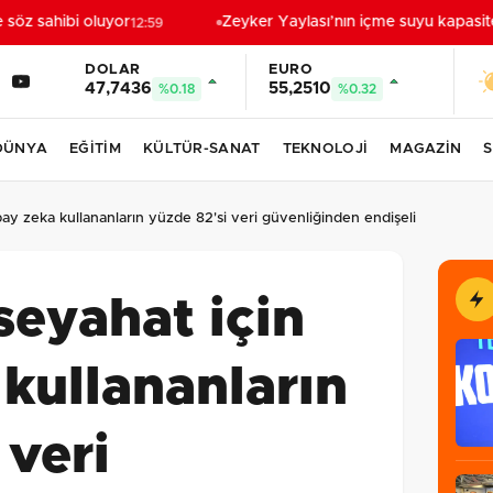
söz sahibi oluyor
Zeyker Yaylası’nın içme suyu kapasitesi
12:59
DOLAR
EURO
47,7436
55,2510
%0.18
%0.32
DÜNYA
EĞİTİM
KÜLTÜR-SANAT
TEKNOLOJİ
MAGAZİN
S
ay zeka kullananların yüzde 82'si veri güvenliğinden endişeli
seyahat için
kullananların
 veri