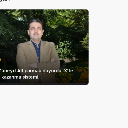
Cüneyd Altıparmak duyurdu: X’te
a kazanma sistemi…