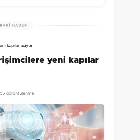
RAKI HABER
lmamış. İlk yorumu siz yapın!
ni kapılar açıyor
0
/2000
işimcilere yeni kapılar
Gönder
05 görüntülenme