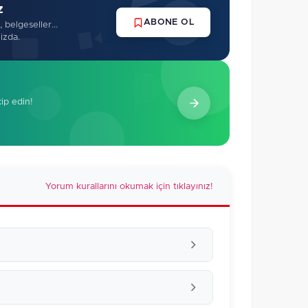
z
ABONE OL
 belgeseller...
izda.
kip edin!
Yorum kurallarını okumak için tıklayınız!