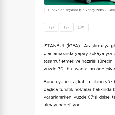
Türkiye’de seyahat için yapay zeka kullana
T
T
+
-
0
T
T
İSTANBUL (İGFA) - Araştırmaya gör
planlamasında yapay zekâya yön
tasarruf etmek ve hazırlık sürecini 
yüzde 70'i bu avantajları öne çıkar
Bunun yanı sıra, katılımcıların yüzd
başlıca turistik noktalar hakkınd
yararlanırken, yüzde 67'si kişisel t
almayı hedefliyor.