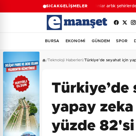
Kadınlar artık şehirlerde 
SICAK
GELİŞMELER
BURSA
EKONOMİ
GÜNDEM
SPOR
/
Teknoloji Haberleri
/
Türkiye’de seyahat için yap
Türkiye’de 
yapay zeka 
yüzde 82'si