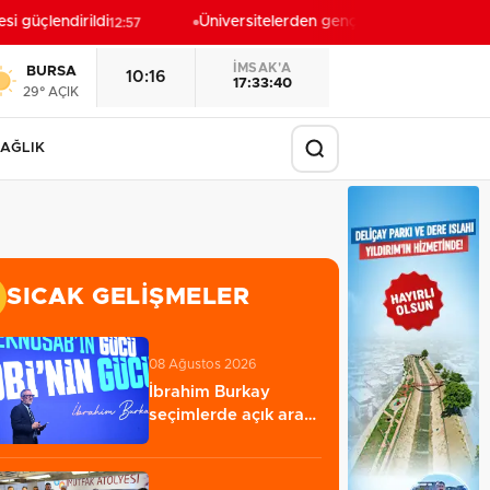
 güçlendirildi
Üniversitelerden gençlere “geleceğin mesle
12:57
İMSAK'A
BURSA
10:16
17:33:38
29° AÇIK
AĞLIK
SICAK GELIŞMELER
08 Ağustos 2026
İbrahim Burkay
seçimlerde açık ara
önde! Dev
lansmanda…