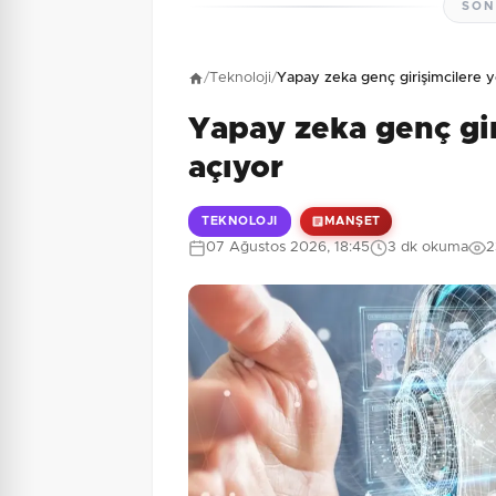
SON
Henüz yorum yapı
/
Teknoloji
/
Yapay zeka genç girişimcilere ye
Yapay zeka genç gir
1 + 9 = ?
Güvenlik Sorusu:
açıyor
TEKNOLOJI
MANŞET
07 Ağustos 2026, 18:45
3 dk okuma
2