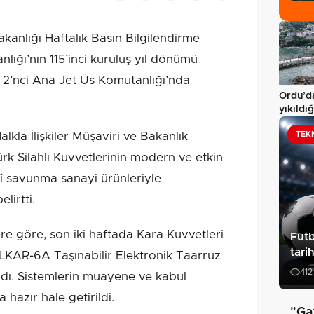
anlığı Haftalık Basın Bilgilendirme
lığı’nın 115’inci kuruluş yıl dönümü
 2’nci Ana Jet Üs Komutanlığı’nda
Ordu’d
yıkıldığ
hizmet
lkla İlişkiler Müşaviri ve Bakanlık
TEK
k Silahlı Kuvvetlerinin modern ve etkin
lî savunma sanayi ürünleriyle
lirtti.
ere göre, son iki haftada Kara Kuvvetleri
Futb
tari
İLKAR-6A Taşınabilir Elektronik Taarruz
412
ndı. Sistemlerin muayene ve kabul
 hazır hale getirildi.
"Ga