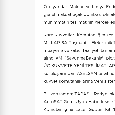
Öte yandan Makine ve Kimya Endü
genel maksat uçak bombası olmak ü
mühimmatın teslimatının gerçekleştir
Kara Kuvvetleri Komutanlığımızca 
MİLKAR-6A Taşınabilir Elektronik 
muayene ve kabul faaliyeti tamam
alındı.#MillîSavunmaBakanlığı p
ÜÇ KUVVETE YENİ TESLİMATLAR Ye
kuruluşlarından ASELSAN tarafından
kuvvet komutanlıklarına yeni sistem
Bu kapsamda; TARAS-II Radyolink 
AcroSAT Gemi Uydu Haberleşme Te
Komutanlığına, Lazer Güdüm Kiti (L