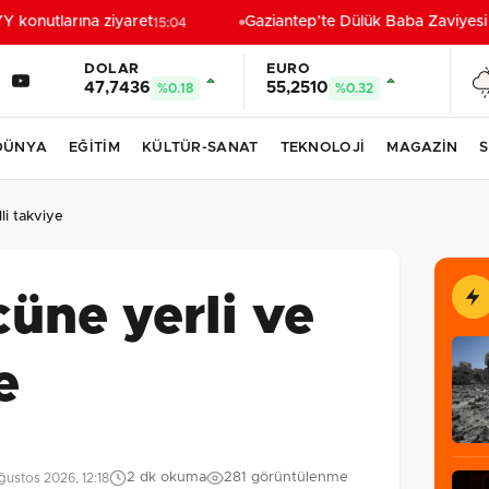
onutlarına ziyaret
Gaziantep’te Dülük Baba Zaviyesi ve
15:04
DOLAR
EURO
47,7436
55,2510
%0.18
%0.32
DÜNYA
EĞİTİM
KÜLTÜR-SANAT
TEKNOLOJİ
MAGAZİN
S
li takviye
üne yerli ve
e
2 dk okuma
281 görüntülenme
ustos 2026, 12:18