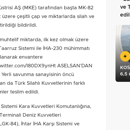
ve 
strisi AŞ (MKE) tarafından başta MK-82
edi
zere çeşitli çap ve miktarlarda silah ve
ildiği bildirildi.
muhtelif miktarda, ilk kez olmak üzere
Taarruz Sistemi ile İHA-230 mühimmatı
lanarak envantere
ic.twitter.com/I80DX9ynHt ASELSAN’DAN
KOSG
6,5
rli savunma sanayisinin öncü
 da Türk Silahlı Kuvvetlerinin farklı
ler teslim edildi.
Sistemi Kara Kuvvetleri Komutanlığına,
rminali Deniz Kuvvetleri
GK-84), İhtar İHA Karşı Sistemi ve