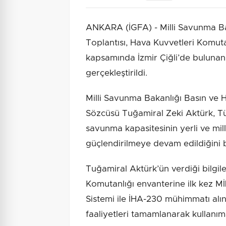
ANKARA (İGFA) - Milli Savunma Bak
Toplantısı, Hava Kuvvetleri Komutan
kapsamında İzmir Çiğli’de bulunan
gerçekleştirildi.
Milli Savunma Bakanlığı Basın ve Ha
Sözcüsü Tuğamiral Zeki Aktürk, Tür
savunma kapasitesinin yerli ve mil
güçlendirilmeye devam edildiğini be
Tuğamiral Aktürk’ün verdiği bilgil
Komutanlığı envanterine ilk kez M
Sistemi ile İHA-230 mühimmatı alı
faaliyetleri tamamlanarak kullanıma