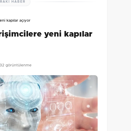
RAKI HABER
lmamış. İlk yorumu siz yapın!
ni kapılar açıyor
0
/2000
işimcilere yeni kapılar
Gönder
32 görüntülenme