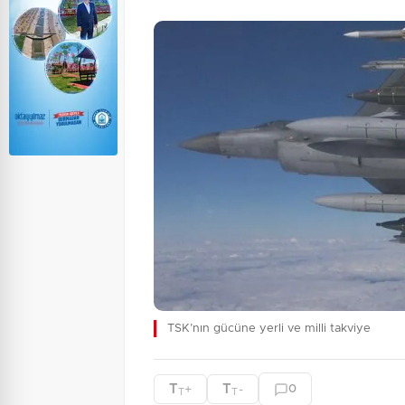
TSK’nın gücüne yerli ve milli takviye
T
T
+
-
0
T
T