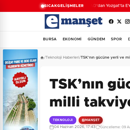
AFAD’dan Yozgat’ta EYY k
SICAK
GELİŞMELER
BURSA
EKONOMİ
GÜNDEM
SPOR
/
Teknoloji Haberleri
/
TSK’nın gücüne yerli ve mil
TSK’nın güc
milli takviy
TEKNOLOJI
MANŞET
04 Haziran 2026, 17:43
Güncelleme: 09 Ağ