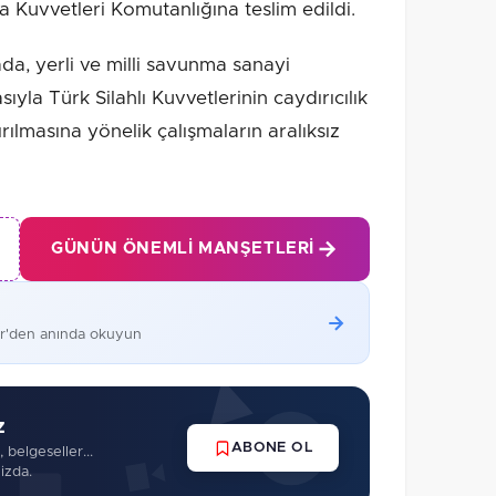
 Kuvvetleri Komutanlığına teslim edildi.
da, yerli ve milli savunma sanayi
yla Türk Silahlı Kuvvetlerinin caydırıcılık
rılmasına yönelik çalışmaların aralıksız
GÜNÜN ÖNEMLI MANŞETLERI
er'den anında okuyun
z
ABONE OL
 belgeseller...
izda.