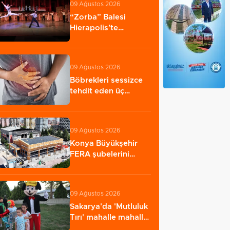
09 Ağustos 2026
“Zorba” Balesi
Hierapolis’te
sahnelendi
09 Ağustos 2026
Böbrekleri sessizce
tehdit eden üç
hastalık
09 Ağustos 2026
Konya Büyükşehir
FERA şubelerini
yaygınlaştırıyor
09 Ağustos 2026
Sakarya'da 'Mutluluk
Tırı' mahalle mahalle
geziyor