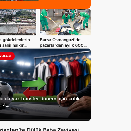
a gökdelenlerin
Bursa Osmangazi’de
ı sahil halkın
pazarlardan aylık 600
ine…
ton atık…
NOLOJI
olda yaz transfer dönemi için kritik
h: 4…
ziantep’te Dülük Baba Zaviyesi