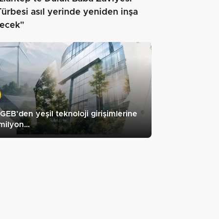
Türbesi asıl yerinde yeniden inşa
lecek"
EB’den yeşil teknoloji girişimlerine
 milyon…