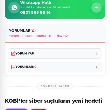
Whatsapp Hattı
Son dakika haberler için bizi takip edin!
0501 565 85 16
YORUMLAR
(0)
Yorum kurallarını okumak için tıklayınız!
YORUM YAP
YORUMLAR
(0)
SONRAKI HABER
KOBİ’ler siber suçluların yeni hedefi
Henüz yorum yapılmamış. İlk yorumu siz yapın!