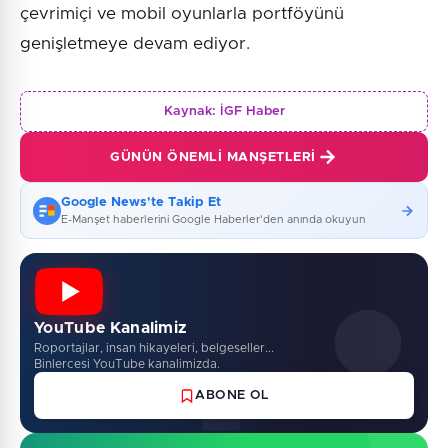
çevrimiçi ve mobil oyunlarla portföyünü
genişletmeye devam ediyor.
Kaynak:
İGF Haber
GÜNÜN ÖNEMLI MANŞETLERI
Google News'te Takip Et
E-Manşet haberlerini Google Haberler'den anında okuyun
YouTube Kanalimiz
Roportajlar, insan hikayeleri, belgeseller...
Binlercesi YouTube kanalimizda.
ABONE OL