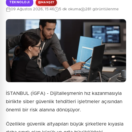
TEKNOLOJI
MANŞET
09 Ağustos 2026, 15:46
5 dk okuma
281 görüntülenme
0
/2000
Güvenlik Sorusu:
10 + 4 = ?
Gönder
İSTANBUL (İGFA) - Dijitalleşmenin hız kazanmasıyla
birlikte siber güvenlik tehditleri işletmeler açısından
önemli bir risk alanına dönüşüyor.
Özellikle güvenlik altyapıları büyük şirketlere kıyasla