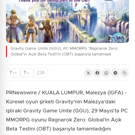
Gravity Game Unite (GGU), PC MMORPG "Ragnarok Zero:
Global"ın Açık Beta Testi'ni (OBT) başarıyla tamamladı
T
T
+
-
0
T
T
PRNewswire / KUALA LUMPUR, Malezya (İGFA) -
Küresel oyun şirketi Gravity'nin Malezya'daki
iştiraki Gravity Game Unite (GGU), 29 Mayıs'ta PC
MMORPG oyunu Ragnarok Zero: Global'in Açık
Beta Testini (OBT) başarıyla tamamladığını