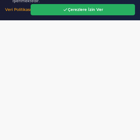
işlenmektedir.
Veri Politikası
Çerezlere İzin Ver
Ana Sayfa
Gündem
Ara
Menü
'Millet' Bursa'da kurultaya gidiyor