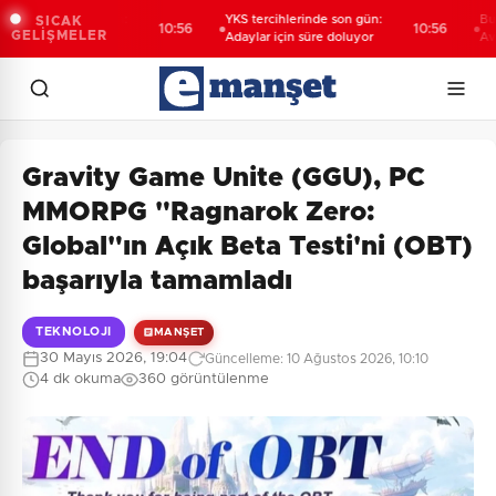
erinde son gün:
YKS tercihlerinde son gün:
Bursa'da
SICAK
10:56
10:56
GELİŞMELER
n süre doluyor
Adaylar için süre doluyor
Avrupa 
Gravity Game Unite (GGU), PC
MMORPG "Ragnarok Zero:
Global"ın Açık Beta Testi'ni (OBT)
başarıyla tamamladı
TEKNOLOJI
MANŞET
30 Mayıs 2026, 19:04
Güncelleme: 10 Ağustos 2026, 10:10
4 dk okuma
360 görüntülenme