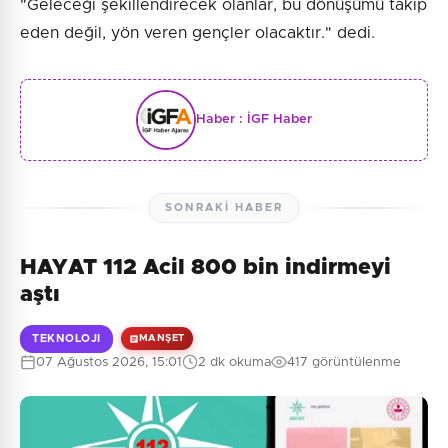
"Geleceği şekillendirecek olanlar, bu dönüşümü takip
eden değil, yön veren gençler olacaktır." dedi.
Haber :
İGF Haber
SONRAKI HABER
HAYAT 112 Acil 800 bin indirmeyi
aştı
TEKNOLOJI
MANŞET
07 Ağustos 2026, 15:01
2 dk okuma
417 görüntülenme