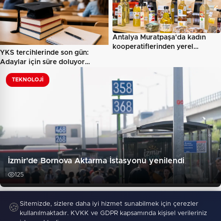
Antalya Muratpaşa'da kadın
kooperatiflerinden yerel…
YKS tercihlerinde son gün:
Adaylar için süre doluyor…
TEKNOLOJI
İzmir'de Bornova Aktarma İstasyonu yenilendi
125
"Mersin’de Takanlı’ya sulama borusu desteği"
Sitemizde, sizlere daha iyi hizmet sunabilmek için çerezler
🍪
kullanılmaktadır. KVKK ve GDPR kapsamında kişisel verileriniz