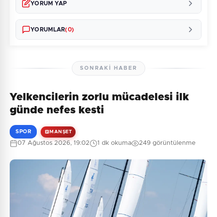
YORUM YAP
YORUMLAR
(0)
SONRAKI HABER
Yelkencilerin zorlu mücadelesi ilk
Henüz yorum yapılmamış. İlk yorumu siz yapın!
günde nefes kesti
SPOR
MANŞET
07 Ağustos 2026, 19:02
1 dk okuma
249 görüntülenme
0
/2000
Güvenlik Sorusu:
3 + 8 = ?
Gönder