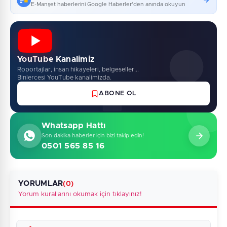
E-Manşet haberlerini Google Haberler'den anında okuyun
YouTube Kanalimiz
Roportajlar, insan hikayeleri, belgeseller...
Binlercesi YouTube kanalimizda.
ABONE OL
Whatsapp Hattı
Son dakika haberler için bizi takip edin!
0501 565 85 16
YORUMLAR
(0)
Yorum kurallarını okumak için tıklayınız!