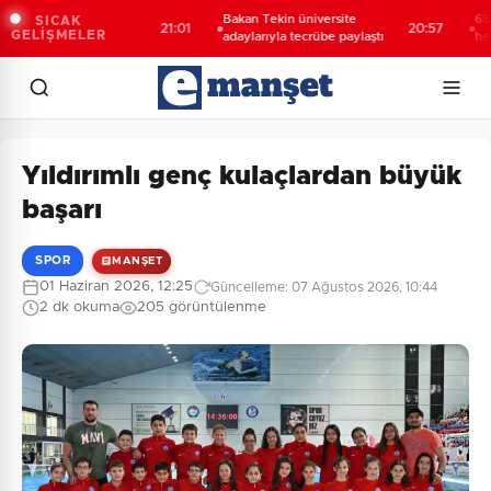
ı öğrencilerden
Bakan Tekin üniversite
688 mily
SICAK
21:01
20:57
GELİŞMELER
ret
adaylarıyla tecrübe paylaştı
hesaplar
Yıldırımlı genç kulaçlardan büyük
başarı
SPOR
MANŞET
01 Haziran 2026, 12:25
Güncelleme: 07 Ağustos 2026, 10:44
2 dk okuma
205 görüntülenme