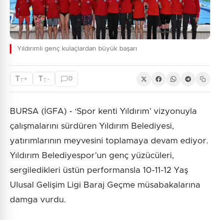
Yıldırımlı genç kulaçlardan büyük başarı
T
T
+
-
0
T
T
BURSA (İGFA) - ‘Spor kenti Yıldırım’ vizyonuyla
çalışmalarını sürdüren Yıldırım Belediyesi,
yatırımlarının meyvesini toplamaya devam ediyor.
Yıldırım Belediyespor’un genç yüzücüleri,
sergiledikleri üstün performansla 10-11-12 Yaş
Ulusal Gelişim Ligi Baraj Geçme müsabakalarına
damga vurdu.