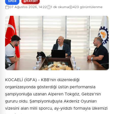
SPOR
MANŞET
07 Ağustos 2026, 14:22
1 dk okuma
423 görüntülenme
KOCAELİ (İGFA) - KBB’nin düzenlediği
organizasyonda gösterdiği üstün performansla
şampiyonluğa uzanan Alperen Tokgöz, Gebze'nin
gururu oldu. Şampiyonluğuyla Akdeniz Oyunları
vizesini alan milli sporcu, ay-yıldızlı formayla ülkemizi