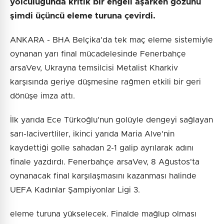
yolculuğunda kritik bir engeli aşarken gözünü
şimdi üçüncü eleme turuna çevirdi.
ANKARA - BHA Belçika'da tek maç eleme sistemiyle
oynanan yarı final mücadelesinde Fenerbahçe
arsaVev, Ukrayna temsilcisi Metalist Kharkiv
karşısında geriye düşmesine rağmen etkili bir geri
dönüşe imza attı.
İlk yarıda Ece Türkoğlu'nun golüyle dengeyi sağlayan
sarı-lacivertliler, ikinci yarıda Maria Alve'nin
kaydettiği golle sahadan 2-1 galip ayrılarak adını
finale yazdırdı. Fenerbahçe arsaVev, 8 Ağustos'ta
oynanacak final karşılaşmasını kazanması halinde
UEFA Kadınlar Şampiyonlar Ligi 3.
eleme turuna yükselecek. Finalde mağlup olması