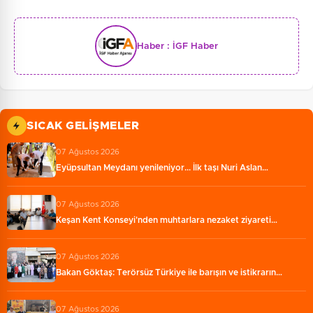
Haber :
İGF Haber
SICAK GELIŞMELER
07 Ağustos 2026
Eyüpsultan Meydanı yenileniyor... İlk taşı Nuri Aslan…
07 Ağustos 2026
Keşan Kent Konseyi'nden muhtarlara nezaket ziyareti…
07 Ağustos 2026
Bakan Göktaş: Terörsüz Türkiye ile barışın ve istikrarın…
07 Ağustos 2026