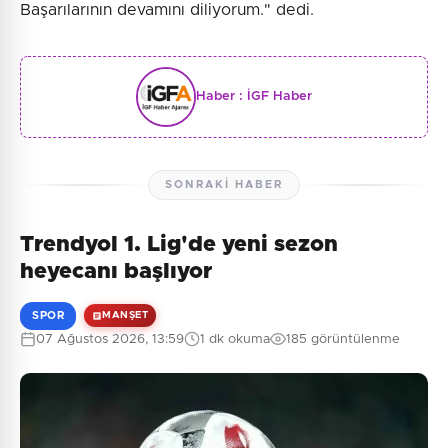
Başarılarının devamını diliyorum." dedi.
Haber :
İGF Haber
SONRAKI HABER
Trendyol 1. Lig'de yeni sezon
heyecanı başlıyor
SPOR
MANŞET
07 Ağustos 2026, 13:59
1 dk okuma
185 görüntülenme