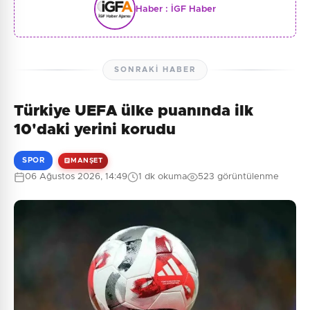
Haber :
İGF Haber
SONRAKI HABER
Türkiye UEFA ülke puanında ilk
10'daki yerini korudu
SPOR
MANŞET
06 Ağustos 2026, 14:49
1 dk okuma
523 görüntülenme