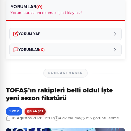
YORUMLAR
(0)
Yorum kurallarını okumak için tıklayınız!
YORUM YAP
YORUMLAR
(0)
SONRAKI HABER
TOFAŞ’ın rakipleri belli oldu! İşte
Henüz yorum yapılmamış. İlk yorumu siz yapın!
yeni sezon fikstürü
SPOR
MANŞET
06 Ağustos 2026, 15:07
4 dk okuma
355 görüntülenme
0
/2000
Güvenlik Sorusu: