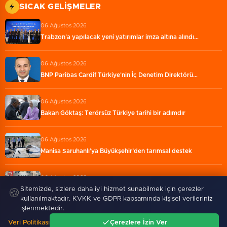
SICAK GELIŞMELER
06 Ağustos 2026
Trabzon'a yapılacak yeni yatırımlar imza altına alındı…
06 Ağustos 2026
BNP Paribas Cardif Türkiye'nin İç Denetim Direktörü…
06 Ağustos 2026
Bakan Göktaş: Terörsüz Türkiye tarihi bir adımdır
06 Ağustos 2026
Manisa Saruhanlı’ya Büyükşehir’den tarımsal destek
06 Ağustos 2026
İzmit Belediyesi'nden Ruhsat Müdürlüğü iddialarına…
Sitemizde, sizlere daha iyi hizmet sunabilmek için çerezler
🍪
kullanılmaktadır. KVKK ve GDPR kapsamında kişisel verileriniz
işlenmektedir.
Veri Politikası
Çerezlere İzin Ver