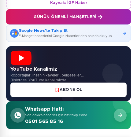
Kaynak:
İGF Haber
GÜNÜN ÖNEMLI MANŞETLERI
Google News'te Takip Et
E-Manşet haberlerini Google Haberler'den anında okuyun
YouTube Kanalimiz
Roportajlar, insan hikayeleri, belgeseller...
Binlercesi YouTube kanalimizda.
ABONE OL
Whatsapp Hattı
Son dakika haberler için bizi takip edin!
0501 565 85 16