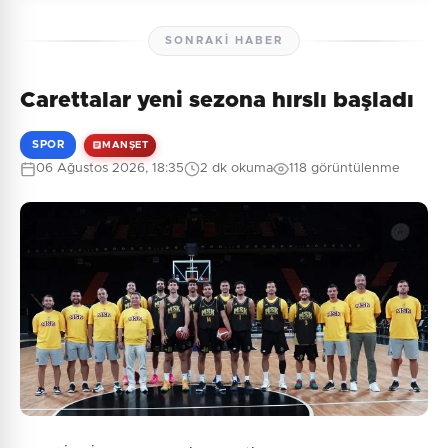
SONRAKI HABER
Carettalar yeni sezona hırslı başladı
Henüz yorum yapılmamış. İlk yorumu siz yapın!
SPOR
MANŞET
06 Ağustos 2026, 18:35
2 dk okuma
118 görüntülenme
0
/2000
Güvenlik Sorusu:
5 + 10 = ?
Gönder