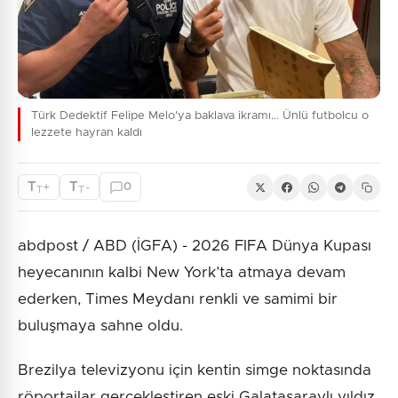
Türk Dedektif Felipe Melo'ya baklava ikramı... Ünlü futbolcu o
lezzete hayran kaldı
T
T
+
-
0
T
T
abdpost / ABD (İGFA) - 2026 FIFA Dünya Kupası
heyecanının kalbi New York’ta atmaya devam
ederken, Times Meydanı renkli ve samimi bir
buluşmaya sahne oldu.
Brezilya televizyonu için kentin simge noktasında
röportajlar gerçekleştiren eski Galatasaraylı yıldız