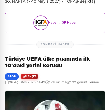
30. HAFTA (7-10 Mayıs 2027) / TOFAŞ-Beşiktaş
Haber :
İGF Haber
SONRAKI HABER
Türkiye UEFA ülke puanında ilk
10'daki yerini korudu
SPOR
MANŞET
06 Ağustos 2026, 14:49
1 dk okuma
532 görüntülenme