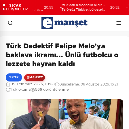
Darıca’ya
MGK'dan 8 maddelik bildiri...
Yakıt 
SICAK
20:55
20:52
GELİŞMELER
hir'den modern ulaşım
Terörsüz Türkiye, bölgesel
gemi
güvenlik ve Gazze mesajı
Türk Dedektif Felipe Melo'ya
baklava ikramı... Ünlü futbolcu o
lezzete hayran kaldı
SPOR
MANŞET
09 Temmuz 2026, 10:08
Güncelleme: 06 Ağustos 2026, 16:21
1 dk okuma
566 görüntülenme