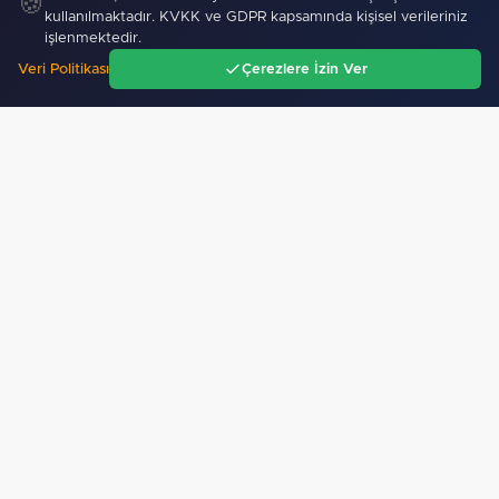
🍪
Bakan Göktaş: Terörsüz Türkiye tarihi bir adımdır
kullanılmaktadır. KVKK ve GDPR kapsamında kişisel verileriniz
işlenmektedir.
Veri Politikası
Çerezlere İzin Ver
Ana Sayfa
Gündem
Ara
Menü
Yapay zekada onlarca
Kadın arkadaşlıkları ruh
uygulamanın yerini tek asistan…
sağlığını güçlendiriyor
SPOR
İstanbul İtfaiyesi’nden yangın riskine karşı videolu…
286